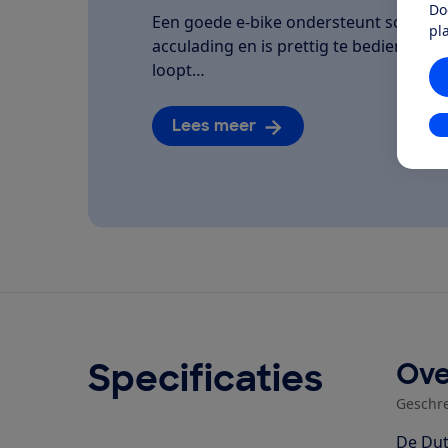
Do
Een goede e-bike ondersteunt soepel, la
pl
acculading en is prettig te bedienen. We
loopt…
Lees meer
In
Specificaties
Ove
Geschr
De Dut