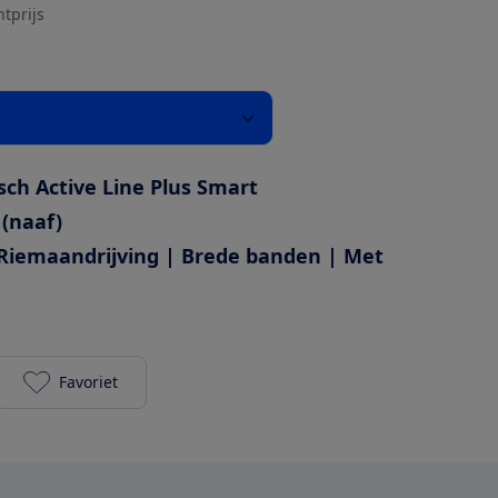
htprijs
sch Active Line Plus Smart
 (naaf)
Riemaandrijving | Brede banden | Met
Favoriet
Dutch ID Wave 50 Belt 500Wh toevoegen aan je fav