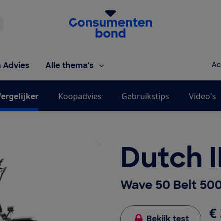
Homepage van de Consumentenbond
h Advies
Alle thema's
Ac
ergelijker
Koopadvies
Gebruikstips
Video's
Dutch 
Wave 50 Belt 5
€ 
Bekijk test