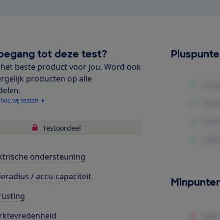
oegang tot deze test?
Pluspunt
het beste product voor jou. Word ook
ergelijk producten op alle
delen.
 hoe wij testen
Testoordeel
ktrische ondersteuning
ieradius / accu-capaciteit
Minpunte
rusting
rktevredenheid