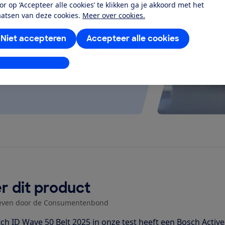
or op ‘Accepteer alle cookies’ te klikken ga je akkoord met het
at je ver fietsen op een
aatsen van deze cookies.
Meer over cookies.
 kijken of de e-bike op rolletjes
Niet accepteren
Accepteer alle cookies
stellingen aanpassen
r dit product
even door de Consumentenbond
ch ID Wave 50 Belt 2025 in onze test heeft een Bosch Acti