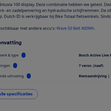
Intuvia 100 display. Deze combinatie hebben we getest. Deze
rk- en zadelpenvering en hydraulische schijfremmen. De zit
. Dutch ID is verkrijgbaar bij Bike Totaal fietswinkels. Sinds
schikbaar met andere accu's:
Wave 50 Belt 400Wh
.
nvatting
Bekijk informatie voor Motor, merk & type
merk & type
Bosch Active Line 
Bekijk informatie voor Versnellingen
lingen
7 versn. (naaf)
Bekijk informatie voor Opvallende uitrusting
nde uitrusting
Riemaandrijving |
Alle specificaties