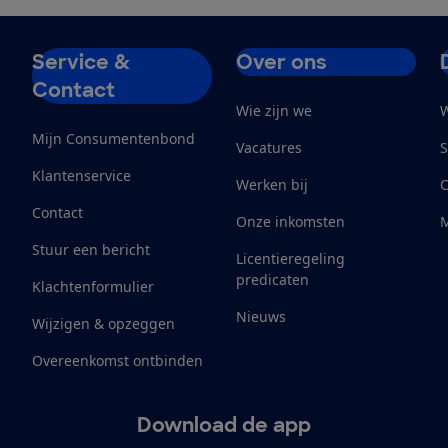
Service &
Over ons
Contact
Wie zijn we
W
Mijn Consumentenbond
Vacatures
S
Klantenservice
Werken bij
Contact
Onze inkomsten
M
Stuur een bericht
Licentieregeling
predicaten
Klachtenformulier
Nieuws
Wijzigen & opzeggen
Overeenkomst ontbinden
Download de app