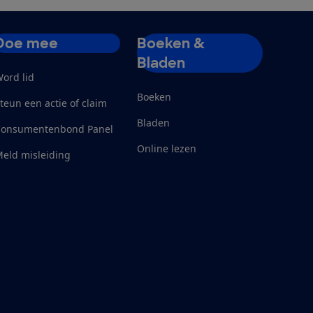
Doe mee
Boeken &
Bladen
ord lid
Boeken
teun een actie of claim
Bladen
Consumentenbond Panel
Online lezen
eld misleiding