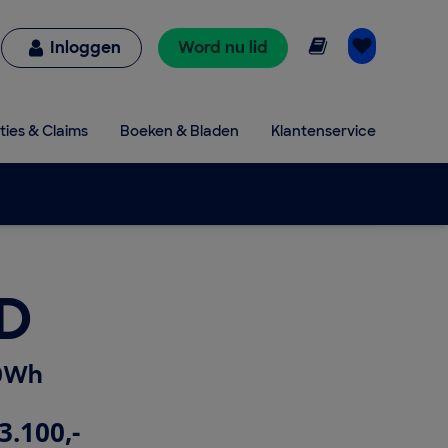
Online lezen
Inloggen
Word nu lid
ties & Claims
Boeken & Bladen
Klantenservice
ID
00Wh
3.100,-