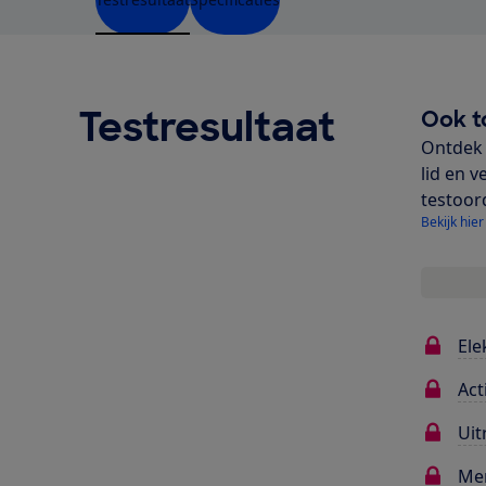
Testresultaat
Ook t
Ontdek 
lid en v
testoor
Bekijk hier
Ele
Act
Uit
Me