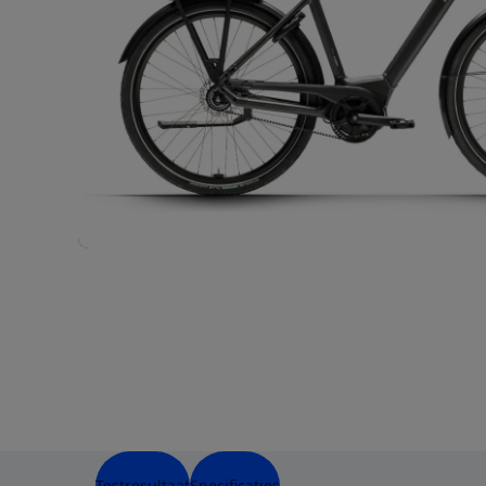
Testresultaat
Specificaties