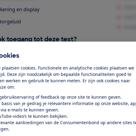
iening en display
orgeluid
k toegang tot deze test?
ookies
Word lid
 plaatsen cookies. Functionele en analytische cookies plaatsen we
tijd. Deze zijn noodzakelijk om bepaalde functionaliteiten goed te
Al lid? Log in
ten werken en gebruik te kunnen meten. Er zijn ook cookies naar
uze om:
 gebruikservaring of feedback op onze site te kunnen geven.
 basis van je gedrag je relevantere informatie op onze website, a
 via e-mails te kunnen geven.
uTube-video’s te kunnen bekijken.
levante aanbiedingen van de Consumentenbond op andere sites t
test
ijgen.