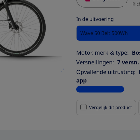
Ric
In de uitvoering
Wave 50 Belt 500Wh
Motor, merk & type:
Bo
Versnellingen:
7 versn.
Opvallende uitrusting:
app
Bekijk alle specificaties
Vergelijk dit product