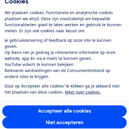
Cookies
Download de app
We plaatsen cookies. Functionele en analytische cookies
plaatsen we altijd. Deze zijn noodzakelijk om bepaalde
functionaliteiten goed te laten werken en gebruik te kunnen
meten. Er zijn ook cookies naar keuze om:
Alles over de
Consumentenbond-
Je gebruikservaring of feedback op onze site te kunnen
app
geven.
Op basis van je gedrag je relevantere informatie op onze
website, app én via e-mails te kunnen geven.
Algemene Voorwaarden
Privacyverklaring
YouTube-video’s te kunnen bekijken.
Cookiebeleid
Privacyvoorkeuren
Wijzigen & opzeggen
Relevante aanbiedingen van de Consumentenbond op
Toegankelijkheid
andere sites te krijgen.
RSS-feed nieuws
Facebook
Twitter
Instagram
Youtube
LinkedIn
Door op ‘Accepteer alle cookies’ te klikken ga je akkoord met
het plaatsen van deze cookies.
Meer over cookies.
12.901
consumenten
beoordelen de Consumentenbond
met gemiddeld
een
8,4
Accepteer alle cookies
Niet accepteren