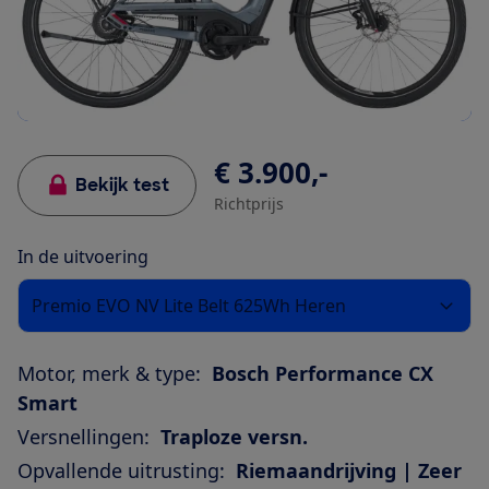
€ 3.900,-
Bekijk test
Richtprijs
In de uitvoering
Premio EVO NV Lite Belt 625Wh Heren
Motor, merk & type:
Bosch Performance CX
Smart
Versnellingen:
Traploze versn.
Opvallende uitrusting:
Riemaandrijving | Zeer