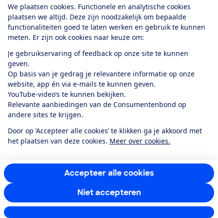
We plaatsen cookies. Functionele en analytische cookies
plaatsen we altijd. Deze zijn noodzakelijk om bepaalde
functionaliteiten goed te laten werken en gebruik te kunnen
meten. Er zijn ook cookies naar keuze om:
Alles over de
Consumentenbond-
Je gebruikservaring of feedback op onze site te kunnen
app
geven.
Op basis van je gedrag je relevantere informatie op onze
website, app én via e-mails te kunnen geven.
Algemene Voorwaarden
Privacyverklaring
YouTube-video’s te kunnen bekijken.
Cookiebeleid
Privacyvoorkeuren
Wijzigen & opzeggen
Relevante aanbiedingen van de Consumentenbond op
Toegankelijkheid
andere sites te krijgen.
RSS-feed nieuws
Facebook
Twitter
Instagram
Youtube
LinkedIn
Door op ‘Accepteer alle cookies’ te klikken ga je akkoord met
het plaatsen van deze cookies.
Meer over cookies.
12.901
consumenten
beoordelen de Consumentenbond
met gemiddeld
een
8,4
Accepteer alle cookies
Niet accepteren
Instellingen aanpassen