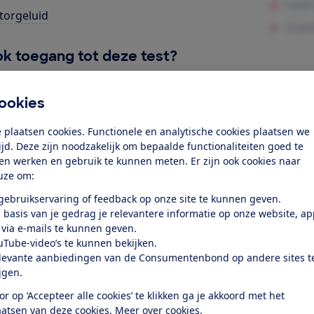
orgeluid
k toegang tot deze test?
Word lid
ookies
 plaatsen cookies. Functionele en analytische cookies plaatsen we
Al lid? Log in
tijd. Deze zijn noodzakelijk om bepaalde functionaliteiten goed te
ten werken en gebruik te kunnen meten. Er zijn ook cookies naar
uze om:
 gebruikservaring of feedback op onze site te kunnen geven.
 basis van je gedrag je relevantere informatie op onze website, a
 via e-mails te kunnen geven.
uTube-video’s te kunnen bekijken.
test
levante aanbiedingen van de Consumentenbond op andere sites t
ijgen.
at je ver fietsen op een
or op ‘Accepteer alle cookies’ te klikken ga je akkoord met het
aatsen van deze cookies.
Meer over cookies.
 kijken of de e-bike op rolletjes