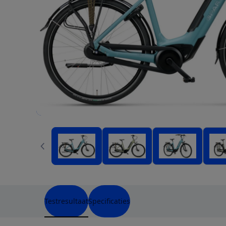
Testresultaat
Specificaties