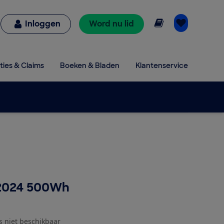
Online lezen
Inloggen
Word nu lid
ties & Claims
Boeken & Bladen
Klantenservice
/2024 500Wh
js niet beschikbaar