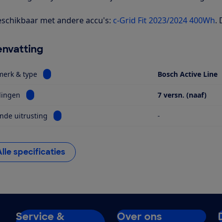
schikbaar met andere accu's:
c-Grid Fit 2023/2024 400Wh
.
nvatting
Bekijk informatie voor Motor, merk & type
merk & type
Bosch Active Line
Bekijk informatie voor Versnellingen
lingen
7 versn. (naaf)
Bekijk informatie voor Opvallende uitrusting
nde uitrusting
-
Alle specificaties
Service &
Over ons