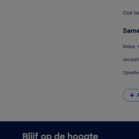
Ook be
Same
Motor, 
Versnel
Opvalle
Blijf op de hoogte