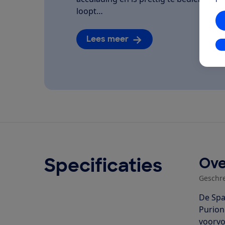
loopt…
Lees meer
In
Specificaties
Ove
Geschr
De Spa
Purion
voorvo