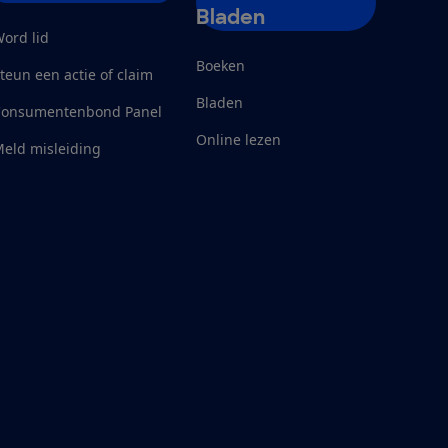
Bladen
ord lid
Boeken
teun een actie of claim
Bladen
Consumentenbond Panel
Online lezen
eld misleiding