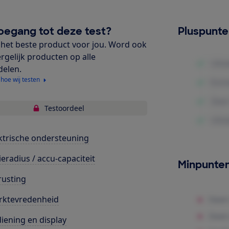
oegang tot deze test?
Pluspunt
het beste product voor jou. Word ook
ergelijk producten op alle
delen.
 hoe wij testen
Testoordeel
ktrische ondersteuning
ieradius / accu-capaciteit
Minpunte
rusting
rktevredenheid
iening en display