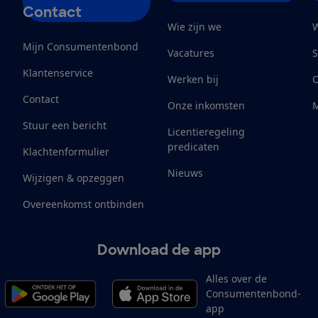
Contact
Wie zijn we
W
Mijn Consumentenbond
Vacatures
S
Klantenservice
Werken bij
Contact
Onze inkomsten
M
Stuur een bericht
Licentieregeling
predicaten
Klachtenformulier
Nieuws
Wijzigen & opzeggen
Overeenkomst ontbinden
Download de app
Alles over de
Consumentenbond-
app