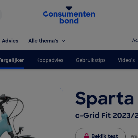
Homepage van de Consumentenbond
h Advies
Alle thema's
Ac
ergelijker
Koopadvies
Gebruikstips
Video's
Sparta
c-Grid Fit 2023
Bekijk test
Pri