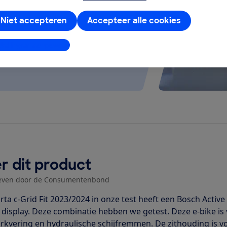
Niet accepteren
Accepteer alle cookies
stellingen aanpassen
r dit product
even door de Consumentenbond
rta c-Grid Fit 2023/2024 in onze test heeft een Bosch Acti
 display. Deze combinatie hebben we getest. Deze e-bike is 
rkvering en hydraulische schijfremmen. De zithouding is vo