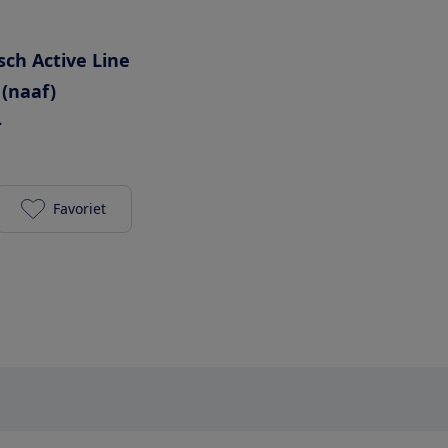
sch Active Line
 (naaf)
-
Favoriet
Sparta c-Grid Fit 2023/2024 500Wh toevoegen aan j