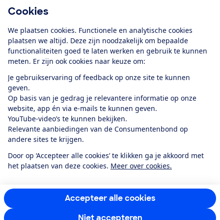
Cookies
Download de app
We plaatsen cookies. Functionele en analytische cookies
plaatsen we altijd. Deze zijn noodzakelijk om bepaalde
functionaliteiten goed te laten werken en gebruik te kunnen
meten. Er zijn ook cookies naar keuze om:
Alles over de
Consumentenbond-
Je gebruikservaring of feedback op onze site te kunnen
app
geven.
Op basis van je gedrag je relevantere informatie op onze
website, app én via e-mails te kunnen geven.
Algemene Voorwaarden
Privacyverklaring
YouTube-video’s te kunnen bekijken.
Cookiebeleid
Privacyvoorkeuren
Wijzigen & opzeggen
Relevante aanbiedingen van de Consumentenbond op
Toegankelijkheid
andere sites te krijgen.
RSS-feed nieuws
Facebook
Twitter
Instagram
Youtube
LinkedIn
Door op ‘Accepteer alle cookies’ te klikken ga je akkoord met
het plaatsen van deze cookies.
Meer over cookies.
12.901
consumenten
beoordelen de Consumentenbond
met gemiddeld
een
8,4
Accepteer alle cookies
Niet accepteren