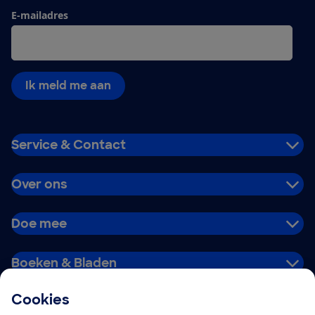
E-mailadres
Ik meld me aan
Service & Contact
Over ons
Doe mee
Boeken & Bladen
Cookies