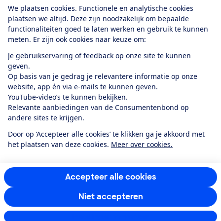
Download de app
We plaatsen cookies. Functionele en analytische cookies
plaatsen we altijd. Deze zijn noodzakelijk om bepaalde
functionaliteiten goed te laten werken en gebruik te kunnen
meten. Er zijn ook cookies naar keuze om:
Alles over de
Consumentenbond-
Je gebruikservaring of feedback op onze site te kunnen
app
geven.
Op basis van je gedrag je relevantere informatie op onze
website, app én via e-mails te kunnen geven.
Algemene Voorwaarden
Privacyverklaring
YouTube-video’s te kunnen bekijken.
Cookiebeleid
Privacyvoorkeuren
Wijzigen & opzeggen
Relevante aanbiedingen van de Consumentenbond op
Toegankelijkheid
andere sites te krijgen.
RSS-feed nieuws
Facebook
Twitter
Instagram
Youtube
LinkedIn
Door op ‘Accepteer alle cookies’ te klikken ga je akkoord met
het plaatsen van deze cookies.
Meer over cookies.
12.901
consumenten
beoordelen de Consumentenbond
met gemiddeld
een
8,4
Accepteer alle cookies
Niet accepteren
Instellingen aanpassen