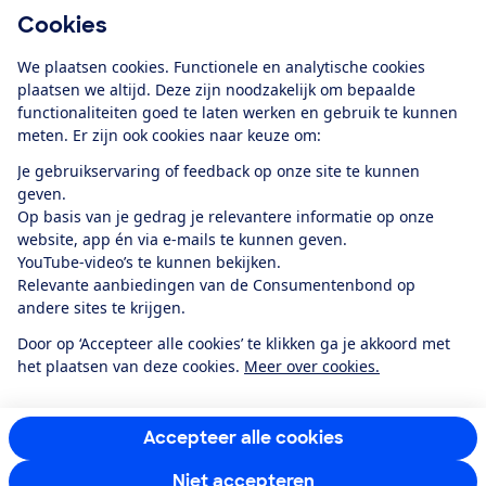
Cookies
Download de app
We plaatsen cookies. Functionele en analytische cookies
plaatsen we altijd. Deze zijn noodzakelijk om bepaalde
functionaliteiten goed te laten werken en gebruik te kunnen
meten. Er zijn ook cookies naar keuze om:
Alles over de
Consumentenbond-
Je gebruikservaring of feedback op onze site te kunnen
app
geven.
Op basis van je gedrag je relevantere informatie op onze
website, app én via e-mails te kunnen geven.
Algemene Voorwaarden
Privacyverklaring
YouTube-video’s te kunnen bekijken.
Cookiebeleid
Privacyvoorkeuren
Wijzigen & opzeggen
Relevante aanbiedingen van de Consumentenbond op
Toegankelijkheid
andere sites te krijgen.
RSS-feed nieuws
Facebook
Twitter
Instagram
Youtube
LinkedIn
Door op ‘Accepteer alle cookies’ te klikken ga je akkoord met
het plaatsen van deze cookies.
Meer over cookies.
12.901
consumenten
beoordelen de Consumentenbond
met gemiddeld
een
8,4
Accepteer alle cookies
Niet accepteren