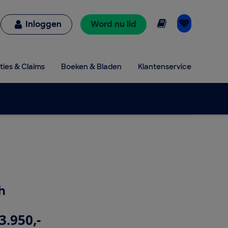
Online lezen
Inloggen
Word nu lid
ties & Claims
Boeken & Bladen
Klantenservice
h
3.950,-