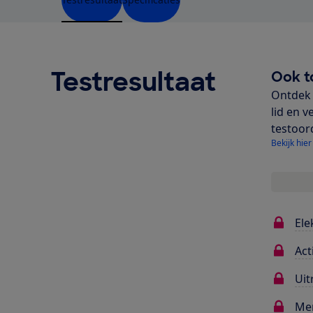
Testresultaat
Ook t
Ontdek 
lid en v
testoor
Bekijk hier
Ele
Act
Uit
Me