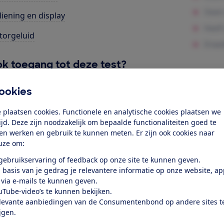
iening en display
orgeluid
k toegang tot deze test?
ookies
Word lid
 plaatsen cookies. Functionele en analytische cookies plaatsen we
tijd. Deze zijn noodzakelijk om bepaalde functionaliteiten goed te
Al lid? Log in
ten werken en gebruik te kunnen meten. Er zijn ook cookies naar
uze om:
 gebruikservaring of feedback op onze site te kunnen geven.
 basis van je gedrag je relevantere informatie op onze website, a
 via e-mails te kunnen geven.
uTube-video’s te kunnen bekijken.
levante aanbiedingen van de Consumentenbond op andere sites t
test
ijgen.