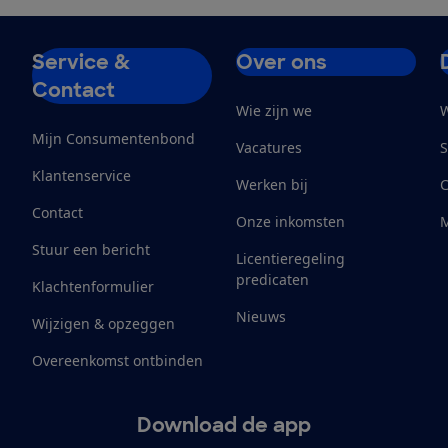
Service &
Over ons
Contact
Wie zijn we
W
Mijn Consumentenbond
Vacatures
S
Klantenservice
Werken bij
Contact
Onze inkomsten
M
Stuur een bericht
Licentieregeling
predicaten
Klachtenformulier
Nieuws
Wijzigen & opzeggen
Overeenkomst ontbinden
Download de app