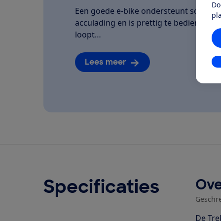
Do
Een goede e-bike ondersteunt soepel, la
pl
acculading en is prettig te bedienen. We
loopt…
Lees meer
In
Specificaties
Ove
Geschr
De Tre