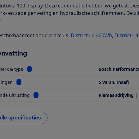
Intuvia 100 display. Deze combinatie hebben we getest. Deze
rk- en zadelpenvering en hydraulische schijfremmen. De zit
p.
schikbaar met andere accu's:
District+ 4 400Wh
,
District+ 
nvatting
Bekijk informatie voor Motor, merk & type
merk & type
Bosch Performanc
Bekijk informatie voor Versnellingen
lingen
5 versn. (naaf)
Bekijk informatie voor Opvallende uitrusting
nde uitrusting
Riemaandrijving |
Alle specificaties