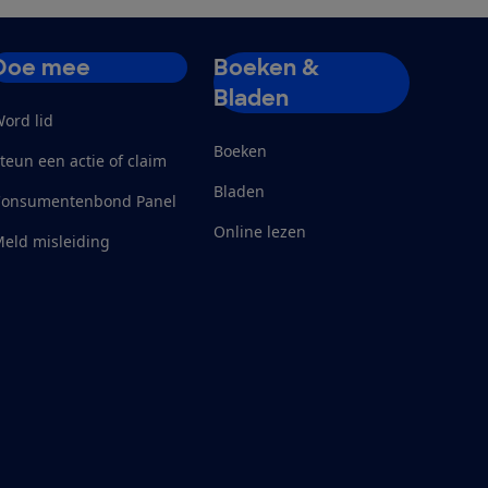
Doe mee
Boeken &
Bladen
ord lid
Boeken
teun een actie of claim
Bladen
Consumentenbond Panel
Online lezen
eld misleiding