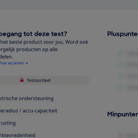
oegang tot deze test?
Pluspunt
het beste product voor jou. Word ook
ergelijk producten op alle
delen.
 hoe wij testen
Testoordeel
ktrische ondersteuning
ieradius / accu-capaciteit
Minpunte
rusting
rktevredenheid