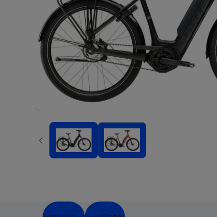
Testresultaat
Specificaties