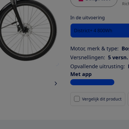
Ric
In de uitvoering
District+ 4 800Wh
Motor, merk & type:
Bo
Versnellingen:
5 versn.
Opvallende uitrusting:
Met app
Bekijk alle specificaties
Vergelijk dit product