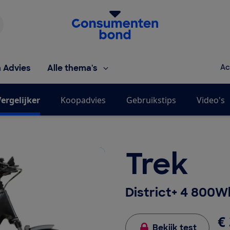
Homepage van de Consumentenbond
h Advies
Alle thema's
Ac
ergelijker
Koopadvies
Gebruikstips
Video's
Trek
District+ 4 800W
€ 
Bekijk test