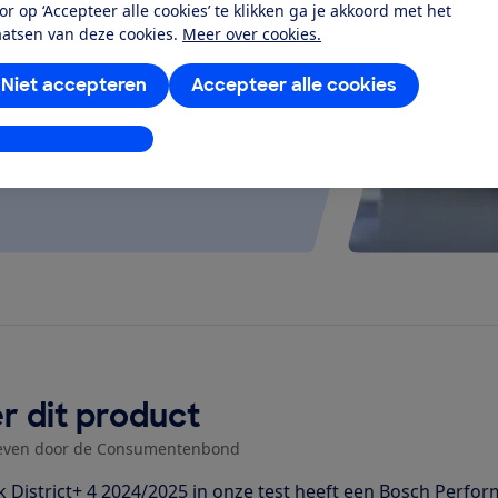
or op ‘Accepteer alle cookies’ te klikken ga je akkoord met het
at je ver fietsen op een
aatsen van deze cookies.
Meer over cookies.
 kijken of de e-bike op rolletjes
Niet accepteren
Accepteer alle cookies
stellingen aanpassen
r dit product
even door de Consumentenbond
k District+ 4 2024/2025 in onze test heeft een Bosch Perf