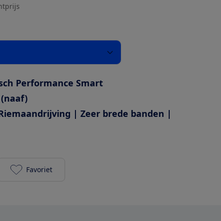
htprijs
sch Performance Smart
 (naaf)
Riemaandrijving | Zeer brede banden |
Favoriet
Trek District+ 4 800Wh toevoegen aan je favorieten