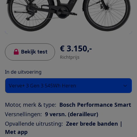
€ 3.150,-
Bekijk test
Richtprijs
In de uitvoering
Verve+ 3 Gen 3 545Wh Heren
Motor, merk & type:
Bosch Performance Smart
Versnellingen:
9 versn. (derailleur)
Opvallende uitrusting:
Zeer brede banden |
Met app