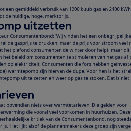
 tot een gemiddeld verbruik van 1200 kuub gas en 2400 kWh
t de huidige, hoge, marktprijs.
mp uitzetten
teur Consumentenbond: ‘Wij vinden het een onbegrijpelijk
al de gasprijs te drukken, maar de prijs voor stroom veel 
 dat het plafond consumenten de winter door helpt, maar dit
en het beleid om consumenten te stimuleren van het gas af 
len op elektriciteit. Consumenten die fors hebben geïnvest
ide) warmtepomp zijn hiervan de dupe. Voor hen is het stra
pomp uit te zetten en weer op gas te stoken. Dat is niet u
rieven
aat bovendien niets over warmtetarieven. Die gelden voor
erwarming die vooral veel voorkomen in huurhuizen. Deze
herhaaldelijke kritiek van de Consumentenbond
, nog steed
js. ‘Het lijkt alsof de plannenmakers deze groep zijn verge