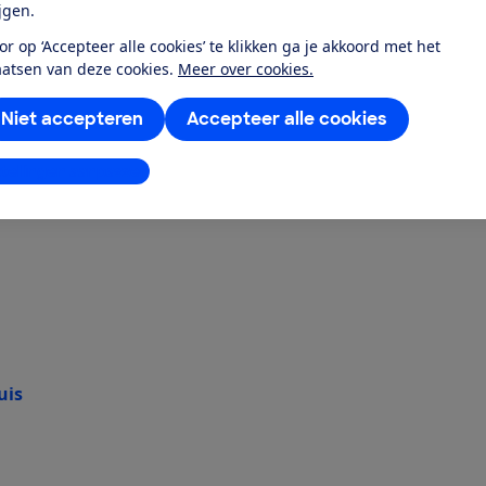
ijgen.
k belangrijk dat wij opkomen voor jouw rechte
or op ‘Accepteer alle cookies’ te klikken ga je akkoord met het
aatsen van deze cookies.
Meer over cookies.
d! Kies het lidmaatschap dat je het beste bij je past. Zo
d toegang tot al onze testinformatie over producten en
Niet accepteren
Accepteer alle cookies
oor juridische hulp bij consumentenproblemen.
e Consumentenbond
stellingen aanpassen
uis
e