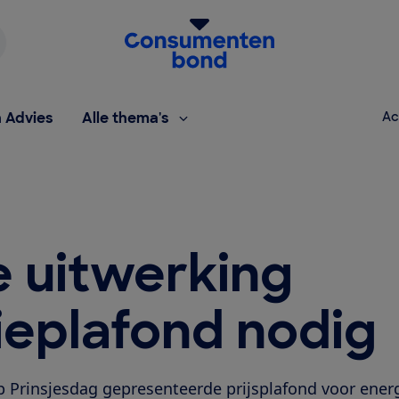
Homepage van de Consumentenbond
h Advies
Alle thema's
Ac
e uitwerking
ieplafond nodig
p Prinsjesdag gepresenteerde prijsplafond voor ener