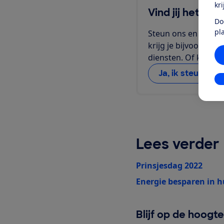
kr
Vind jij het oo
Do
pl
Steun ons en word li
krijg je bijvoorbeel
diensten. Of kies v
Ja, ik steun d
In
Lees verder
Prinsjesdag 2022
Energie besparen in h
Blijf op de hoogt