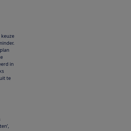
e keuze
minder.
 plan
te
eerd in
ks
it te
s
ten’,