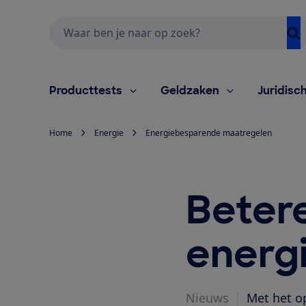
Zoeken
Producttests
Geldzaken
Juridisc
Home
Energie
Energiebesparende maatregelen
Beter
energ
Nieuws
|
Met het o