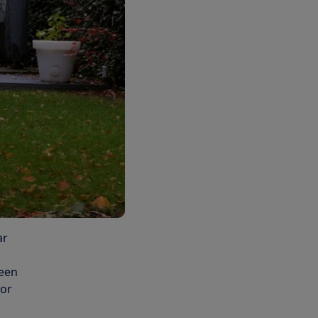
ar
r
 een
oor
n