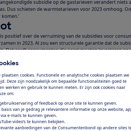
aangekondigde subsidie op de gastarieven verandert niets 
gas. Dus schieten de warmtetarieven voor 2023 omhoog. Oo
r komen.’
ot
 positief over de verruiming van de subsidies voor cons
zamen in 2023. Al zou een structurele garantie dat de subs
zijn. Dat geeft consumenten die eerst moeten investeren en
idiebeschikking krijgen veel meer zekerheid.
ookies
ere verhuur
 plaatsen cookies. Functionele en analytische cookies plaatsen we
t gemeenten krijgen om slecht geïsoleerde huurwoningen a
tijd. Deze zijn noodzakelijk om bepaalde functionaliteiten goed te
 nodig. Maar door zich vooral te richten op woningcorporat
ten werken en gebruik te kunnen meten. Er zijn ook cookies naar
n. Molenaar: ‘Particuliere verhuurders worden nergens toe
uze om:
n vaak dat die geen vinger uitsteken om huizen energiezuini
 gebruikservaring of feedback op onze site te kunnen geven.
 de huurders met een hoge energierekening, terwijl ze oo
 basis van je gedrag je relevantere informatie op onze website, a
en dan gemiddeld. We horen graag hoe het kabinet dat gaa
 via e-mails te kunnen geven.
uTube-video’s te kunnen bekijken.
levante aanbiedingen van de Consumentenbond op andere sites t