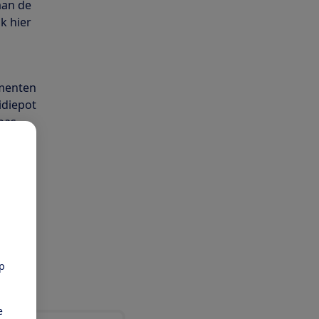
aan de
k hier
umenten
idiepot
 pas
an te
ies,
ger te
k nog
pp
t
e