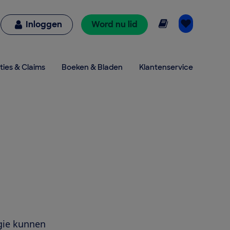
Online lezen
Inloggen
Word nu lid
ties & Claims
Boeken & Bladen
Klantenservice
gie kunnen