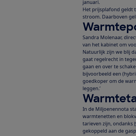
januari.
Het prijsplafond geldt
stroom. Daarboven geld
Warmtepo
Sandra Molenaar, direc
van het kabinet om voor
Natuurlijk zijn we blij
gaat regelrecht in teg
gaan en over te schake
bijvoorbeeld een (hybr
goedkoper om de warmte
leggen.’
Warmteta
In de Miljoenennota st
warmtenetten en blokv
tarieven zijn, ondanks
gekoppeld aan de gaspri