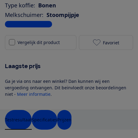
Type koffie:
Bonen
Melkschuimer:
Stoompijpje
Bekijk alle specificaties
Vergelijk dit product
Favoriet
KRUPS Harmony
Laagste prijs
Ga je via ons naar een winkel? Dan kunnen wij een
vergoeding ontvangen. Dit beïnvloedt onze beoordelingen
niet -
Meer informatie
.
Testresultaat
Specificaties
Prijzen