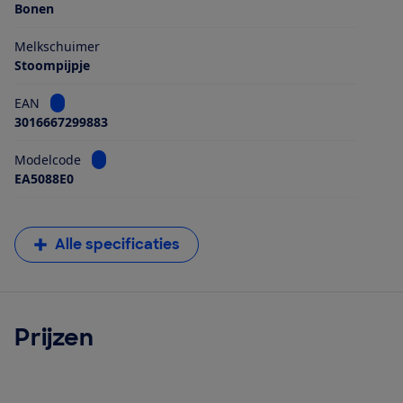
Bonen
Melkschuimer
Stoompijpje
Bekijk informatie voor EAN
EAN
3016667299883
Bekijk informatie voor Modelcode
Modelcode
EA5088E0
Alle specificaties
Prijzen