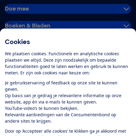
Doe mee
Boeken & Bladen
Cookies
Download de app
We plaatsen cookies. Functionele en analytische cookies
plaatsen we altijd. Deze zijn noodzakelijk om bepaalde
functionaliteiten goed te laten werken en gebruik te kunnen
meten. Er zijn ook cookies naar keuze om:
Alles over de
Consumentenbond-
Je gebruikservaring of feedback op onze site te kunnen
app
geven.
Op basis van je gedrag je relevantere informatie op onze
website, app én via e-mails te kunnen geven.
Algemene Voorwaarden
Privacyverklaring
YouTube-video’s te kunnen bekijken.
Cookiebeleid
Privacyvoorkeuren
Wijzigen & opzeggen
Relevante aanbiedingen van de Consumentenbond op
Toegankelijkheid
andere sites te krijgen.
RSS-feed nieuws
Facebook
Twitter
Instagram
Youtube
LinkedIn
Door op ‘Accepteer alle cookies’ te klikken ga je akkoord met