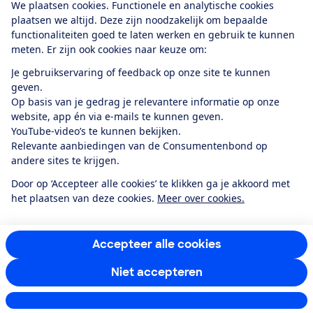
We plaatsen cookies. Functionele en analytische cookies
plaatsen we altijd. Deze zijn noodzakelijk om bepaalde
functionaliteiten goed te laten werken en gebruik te kunnen
meten. Er zijn ook cookies naar keuze om:
Alles over de
Consumentenbond-
Je gebruikservaring of feedback op onze site te kunnen
app
geven.
Op basis van je gedrag je relevantere informatie op onze
website, app én via e-mails te kunnen geven.
Algemene Voorwaarden
Privacyverklaring
YouTube-video’s te kunnen bekijken.
Cookiebeleid
Privacyvoorkeuren
Wijzigen & opzeggen
Relevante aanbiedingen van de Consumentenbond op
Toegankelijkheid
andere sites te krijgen.
RSS-feed nieuws
Facebook
Twitter
Instagram
Youtube
LinkedIn
Door op ‘Accepteer alle cookies’ te klikken ga je akkoord met
het plaatsen van deze cookies.
Meer over cookies.
12.901
consumenten
beoordelen de Consumentenbond
met gemiddeld
een
8,4
Accepteer alle cookies
Niet accepteren
Instellingen aanpassen