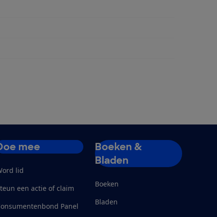
penmand
Doe mee
Boeken &
Bladen
ord lid
Boeken
teun een actie of claim
Bladen
Consumentenbond Panel