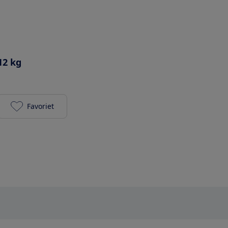
12 kg
Favoriet
Maclaren Twin Triumph toevoegen aan je favoriet