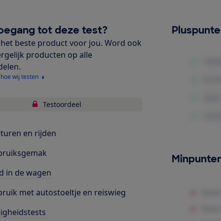
oegang tot deze test?
Pluspunt
het beste product voor jou. Word ook
ergelijk producten op alle
delen.
 hoe wij testen
Testoordeel
turen en rijden
bruiksgemak
Minpunte
d in de wagen
ruik met autostoeltje en reiswieg
ligheidstests