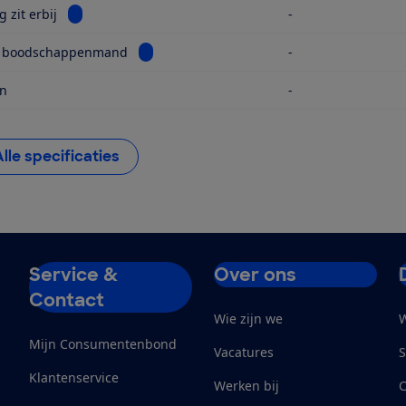
Bekijk informatie voor Reiswieg zit erbij
 zit erbij
-
Bekijk informatie voor Grootte boodschap
e boodschappenmand
-
in
-
Alle specificaties
Service &
Over ons
Contact
Wie zijn we
W
Mijn Consumentenbond
Vacatures
S
Klantenservice
Werken bij