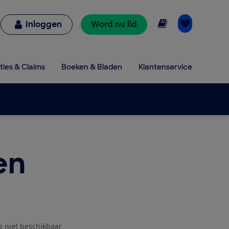
Online lezen
Inloggen
Word nu lid
ties & Claims
Boeken & Bladen
Klantenservice
en
js niet beschikbaar