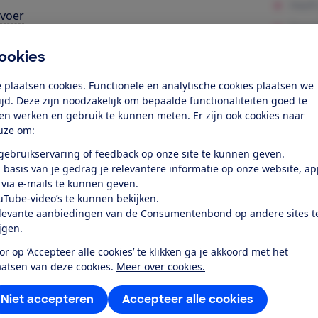
voer
onomie (voor het kind)
ookies
odschappenmand
 plaatsen cookies. Functionele en analytische cookies plaatsen we
leding wassen
tijd. Deze zijn noodzakelijk om bepaalde functionaliteiten goed te
ten werken en gebruik te kunnen meten. Er zijn ook cookies naar
uze om:
k toegang tot deze test?
 gebruikservaring of feedback op onze site te kunnen geven.
 basis van je gedrag je relevantere informatie op onze website, a
 via e-mails te kunnen geven.
Word lid
uTube-video’s te kunnen bekijken.
levante aanbiedingen van de Consumentenbond op andere sites t
Al lid? Log in
ijgen.
or op ‘Accepteer alle cookies’ te klikken ga je akkoord met het
aatsen van deze cookies.
Meer over cookies.
Niet accepteren
Accepteer alle cookies