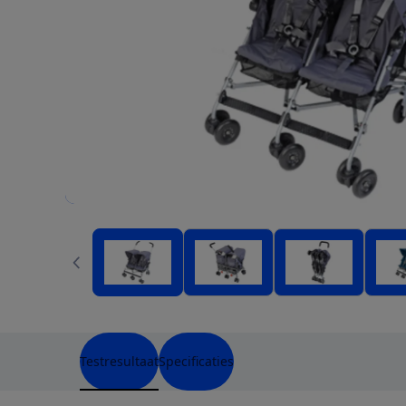
Testresultaat
Specificaties