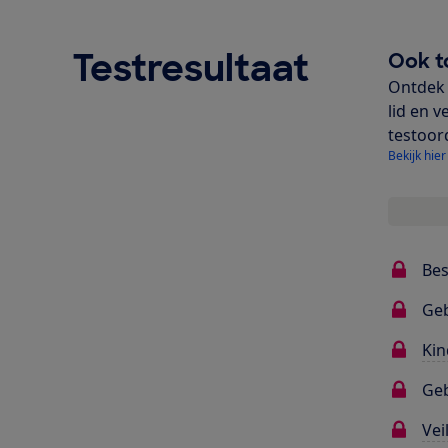
Testresultaat
Ook t
Ontdek 
lid en v
testoor
Bekijk hier
Bes
Ge
Kin
Geb
Vei