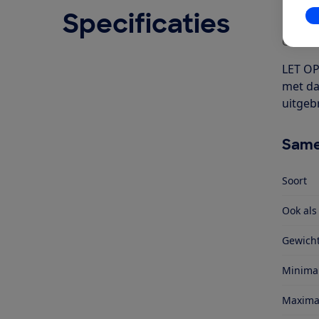
Specificaties
Ove
In
Geschr
LET OP
met da
uitgeb
Same
Soort
Ook al
Gewich
Minima
Maxima