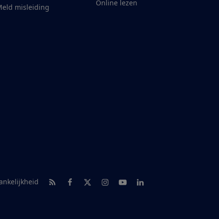
Online lezen
eld misleiding
RSS-feed nieuws
Facebook
Twitter
Instagram
Youtube
LinkedIn
ankelijkheid