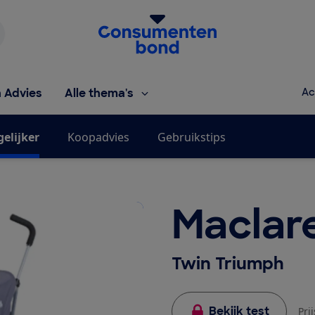
Homepage van de Consumentenbond
h Advies
Alle thema's
Ac
gelijker
Koopadvies
Gebruikstips
Maclar
Twin Triumph
Bekijk test
Pri