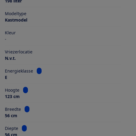
198 liter
Modeltype
Kastmodel
Kleur
-
Vriezerlocatie
N.v.t.
Bekijk informatie voor Energieklasse
Energieklasse
E
Bekijk informatie voor Hoogte
Hoogte
123 cm
Bekijk informatie voor Breedte
Breedte
56 cm
Bekijk informatie voor Diepte
Diepte
56 cm