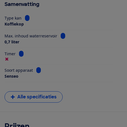
Samenvatting
Bekijk informatie voor Type kan
Type kan
Koffiekop
Bekijk informatie voor Max. inhoud
Max. inhoud waterreservoir
0,7 liter
Bekijk informatie voor Timer
Timer
Bekijk informatie voor Soort apparaat
Soort apparaat
Senseo
Alle specificaties
Prijzen