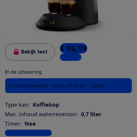
€ 66,99
Bekijk test
8 winkels
In de uitvoering
Intensity selector - Auto-off direct - Zwart
Type kan:
Koffiekop
Max. inhoud waterreservoir:
0,7 liter
Timer:
Nee
Bekijk alle specificaties