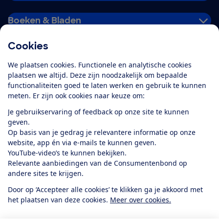
Boeken & Bladen
Cookies
Download de app
We plaatsen cookies. Functionele en analytische cookies
plaatsen we altijd. Deze zijn noodzakelijk om bepaalde
functionaliteiten goed te laten werken en gebruik te kunnen
meten. Er zijn ook cookies naar keuze om:
Alles over de
Consumentenbond-
Je gebruikservaring of feedback op onze site te kunnen
app
geven.
Op basis van je gedrag je relevantere informatie op onze
website, app én via e-mails te kunnen geven.
Algemene Voorwaarden
Privacyverklaring
YouTube-video’s te kunnen bekijken.
Cookiebeleid
Privacyvoorkeuren
Wijzigen & opzeggen
Relevante aanbiedingen van de Consumentenbond op
Toegankelijkheid
andere sites te krijgen.
RSS-feed nieuws
Facebook
Twitter
Instagram
Youtube
LinkedIn
Door op ‘Accepteer alle cookies’ te klikken ga je akkoord met
het plaatsen van deze cookies.
Meer over cookies.
12.901
consumenten
beoordelen de Consumentenbond
met gemiddeld
een
8,4