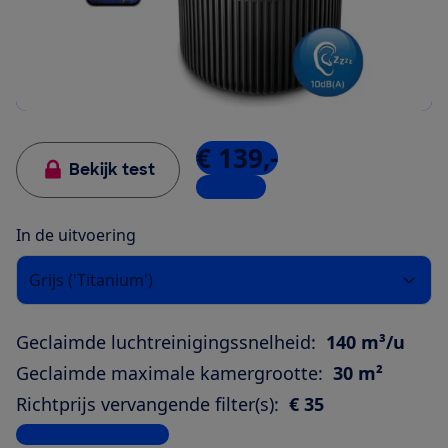
€ 139,-
Bekijk test
3 winkels
In de uitvoering
Grijs ('Titanium')
Geclaimde luchtreinigingssnelheid:
140 m³/u
Geclaimde maximale kamergrootte:
30 m²
Richtprijs vervangende filter(s):
€ 35
Bekijk alle specificaties