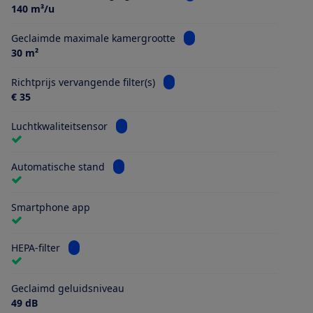
140 m³/u
Bekijk informatie voor Gec
Geclaimde maximale kamergrootte
30 m²
Bekijk informatie voor Richtprijs
Richtprijs vervangende filter(s)
€ 35
Bekijk informatie voor Luchtkwaliteitsenso
Luchtkwaliteitsensor
Bekijk informatie voor Automatische stand
Automatische stand
Smartphone app
Bekijk informatie voor HEPA-filter
HEPA-filter
Geclaimd geluidsniveau
49 dB