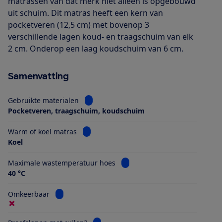
matrassen van dat merk niet alleen is opgebouwd
uit schuim. Dit matras heeft een kern van
pocketveren (12,5 cm) met bovenop 3
verschillende lagen koud- en traagschuim van elk
2 cm. Onderop een laag koudschuim van 6 cm.
Samenvatting
Bekijk informatie voor Gebruikte materia
Gebruikte materialen
Pocketveren, traagschuim, koudschuim
Bekijk informatie voor Warm of koel matr
Warm of koel matras
Koel
Bekijk informatie voor Maxim
Maximale wastemperatuur hoes
40 °C
Bekijk informatie voor Omkeerbaar
Omkeerbaar