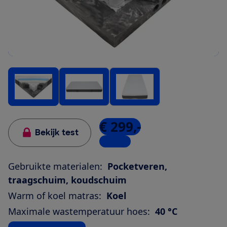
€ 299,-
Bekijk test
1 winkel
Gebruikte materialen:
Pocketveren,
traagschuim, koudschuim
Warm of koel matras:
Koel
Maximale wastemperatuur hoes:
40 °C
Bekijk alle specificaties