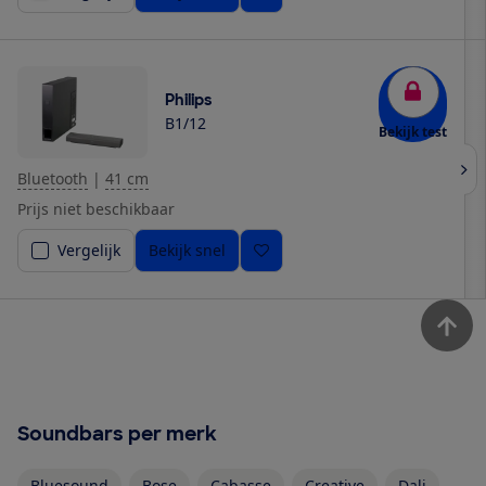
Philips
B1/12
Bekijk test
Bluetooth
|
41 cm
Prijs niet beschikbaar
Vergelijk
Bekijk snel
Soundbars per merk
Bluesound
Bose
Cabasse
Creative
Dali