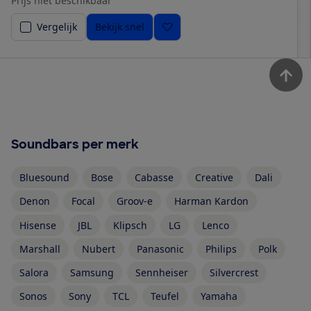
Prijs niet beschikbaar
Vergelijk
Bekijk snel
Soundbars per merk
Bluesound
Bose
Cabasse
Creative
Dali
Denon
Focal
Groov-e
Harman Kardon
Hisense
JBL
Klipsch
LG
Lenco
Marshall
Nubert
Panasonic
Philips
Polk
Salora
Samsung
Sennheiser
Silvercrest
Sonos
Sony
TCL
Teufel
Yamaha