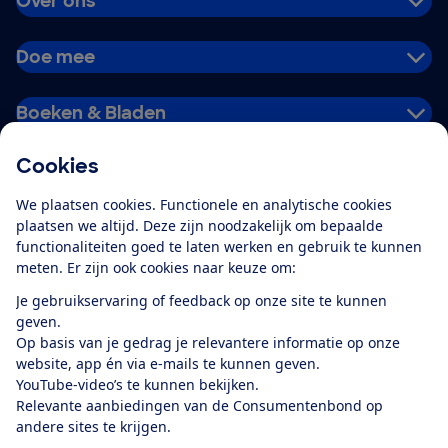
Over ons
Doe mee
Boeken & Bladen
Cookies
Download de app
We plaatsen cookies. Functionele en analytische cookies
plaatsen we altijd. Deze zijn noodzakelijk om bepaalde
functionaliteiten goed te laten werken en gebruik te kunnen
meten. Er zijn ook cookies naar keuze om:
Alles over de
Consumentenbond-
Je gebruikservaring of feedback op onze site te kunnen
app
geven.
Op basis van je gedrag je relevantere informatie op onze
website, app én via e-mails te kunnen geven.
Algemene Voorwaarden
Privacyverklaring
YouTube-video’s te kunnen bekijken.
Cookiebeleid
Privacyvoorkeuren
Wijzigen & opzeggen
Relevante aanbiedingen van de Consumentenbond op
Toegankelijkheid
andere sites te krijgen.