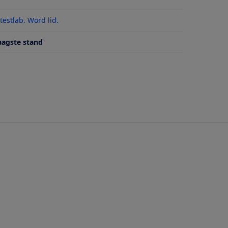
meten gebruiksduur in de maximale stand
estlab. Word lid.
n gebruiksduur in minimale stand
aagste stand