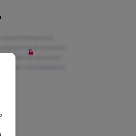
n
pp
e