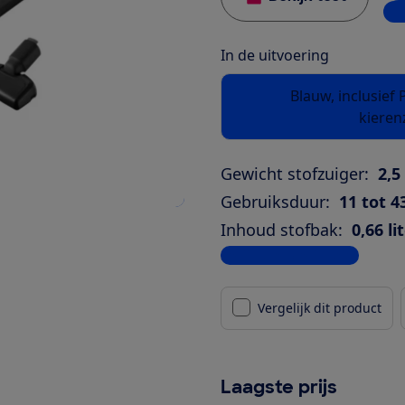
1 w
In de uitvoering
Blauw, inclusief
kiere
Gewicht stofzuiger:
2,5
Gebruiksduur:
11 tot 
Inhoud stofbak:
0,66 li
Bekijk alle specificaties
Vergelijk dit product
Laagste prijs