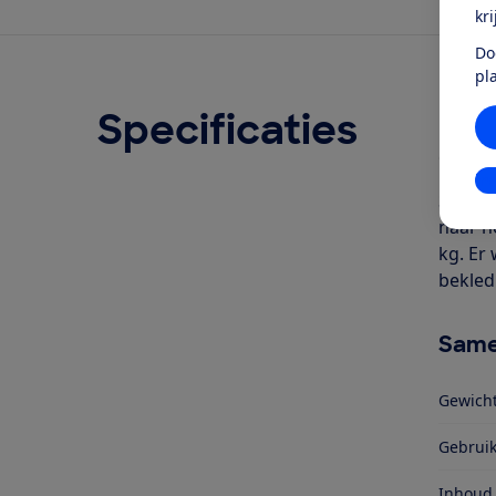
kr
Do
pl
Specificaties
Ove
Geschr
In
Steels
naar h
kg. Er
bekled
Same
Gewicht
Gebrui
Inhoud 