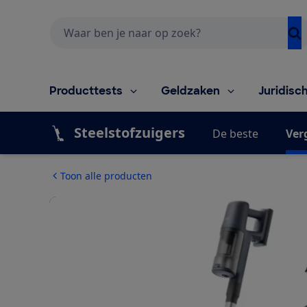
Zoeken
Producttests
Geldzaken
Juridisc
Steelstofzuigers
De beste
Ver
Toon alle producten