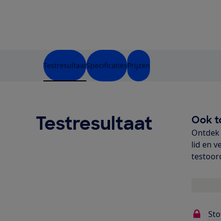
Testresultaat
Specificaties
Prijzen
Testresultaat
Ook t
Ontdek 
lid en v
testoor
Sto