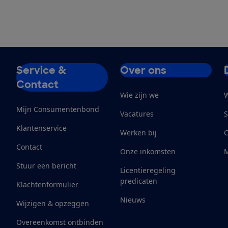
Service &
Over ons
Contact
Wie zijn we
W
Mijn Consumentenbond
Vacatures
S
Klantenservice
Werken bij
Contact
Onze inkomsten
M
Stuur een bericht
Licentieregeling
predicaten
Klachtenformulier
Nieuws
Wijzigen & opzeggen
Overeenkomst ontbinden