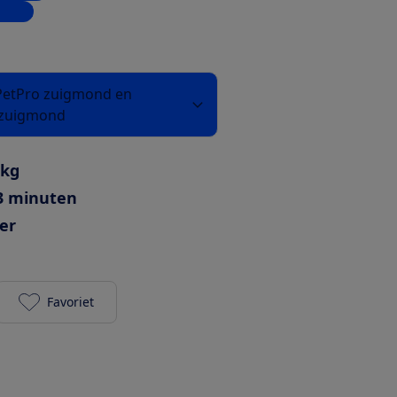
inkel
 PetPro zuigmond en
nzuigmond
 kg
43 minuten
ter
Favoriet
AEG Animal 6000 AP61AB21DB toevoegen aan je fa