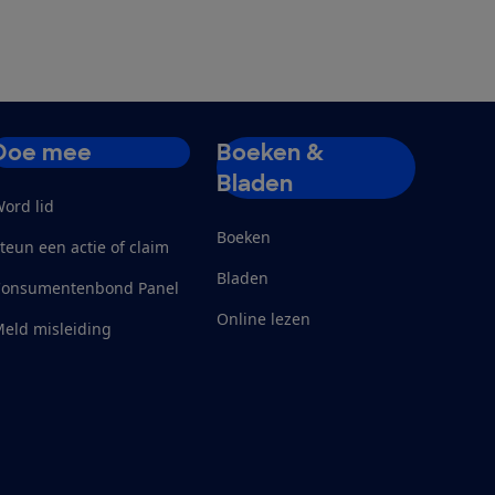
Doe mee
Boeken &
Bladen
ord lid
Boeken
teun een actie of claim
Bladen
Consumentenbond Panel
Online lezen
eld misleiding