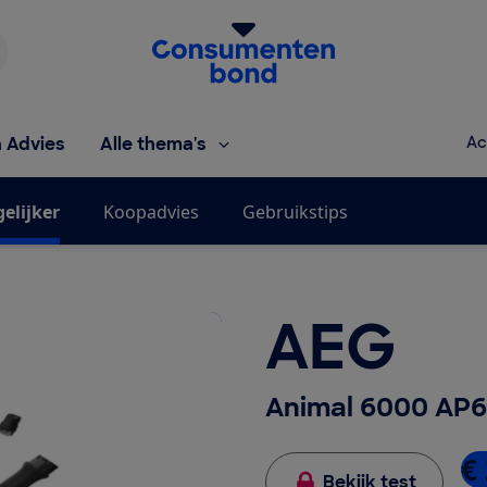
Homepage van de Consumentenbond
h Advies
Alle thema's
Ac
gelijker
Koopadvies
Gebruikstips
AEG
Animal 6000 AP
€ 
Bekijk test