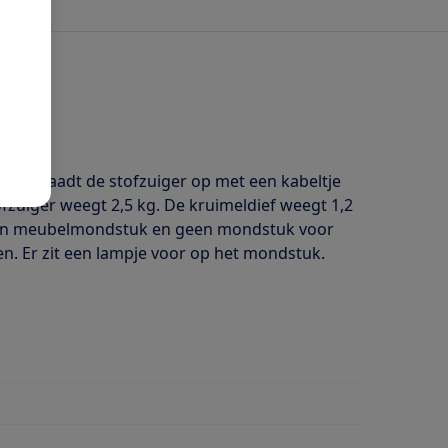
er. Je laadt de stofzuiger op met een kabeltje
ofzuiger weegt 2,5 kg. De kruimeldief weegt 1,2
 een meubelmondstuk en geen mondstuk voor
. Er zit een lampje voor op het mondstuk.