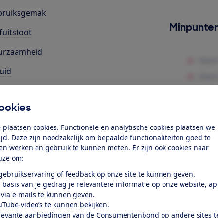
bruiksgemak
Minpunte
fuitstoot
urzaamheid
uid
ruik als kruimeldief
ookies
ilfunctie
 plaatsen cookies. Functionele en analytische cookies plaatsen we
k toegang tot deze test?
tijd. Deze zijn noodzakelijk om bepaalde functionaliteiten goed te
ten werken en gebruik te kunnen meten. Er zijn ook cookies naar
uze om:
Word lid
 gebruikservaring of feedback op onze site te kunnen geven.
 basis van je gedrag je relevantere informatie op onze website, a
 via e-mails te kunnen geven.
Al lid? Log in
uTube-video’s te kunnen bekijken.
levante aanbiedingen van de Consumentenbond op andere sites t