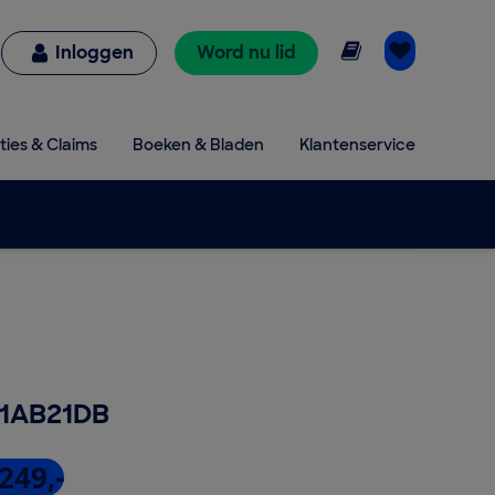
Online lezen
Inloggen
Word nu lid
ties & Claims
Boeken & Bladen
Klantenservice
61AB21DB
249,-