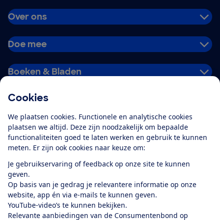
Over ons
Doe mee
Boeken & Bladen
Cookies
Download de app
We plaatsen cookies. Functionele en analytische cookies
plaatsen we altijd. Deze zijn noodzakelijk om bepaalde
functionaliteiten goed te laten werken en gebruik te kunnen
meten. Er zijn ook cookies naar keuze om:
Alles over de
Consumentenbond-
Je gebruikservaring of feedback op onze site te kunnen
app
geven.
Op basis van je gedrag je relevantere informatie op onze
website, app én via e-mails te kunnen geven.
Algemene Voorwaarden
Privacyverklaring
YouTube-video’s te kunnen bekijken.
Cookiebeleid
Privacyvoorkeuren
Wijzigen & opzeggen
Relevante aanbiedingen van de Consumentenbond op
Toegankelijkheid