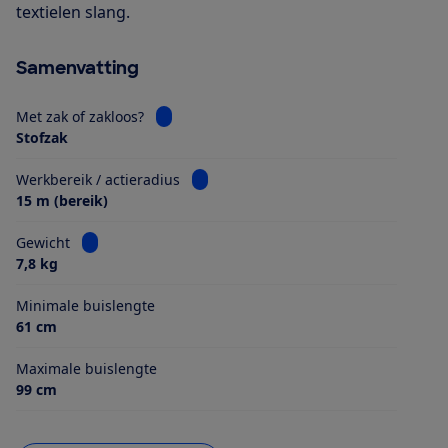
textielen slang.
Samenvatting
Bekijk informatie voor Met zak of zakloos?
Met zak of zakloos?
Stofzak
Bekijk informatie voor Werkbereik / ac
Werkbereik / actieradius
15 m (bereik)
Bekijk informatie voor Gewicht
Gewicht
7,8 kg
Minimale buislengte
61 cm
Maximale buislengte
99 cm