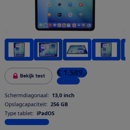
€ 1.589,-
Bekijk test
10 winkels
Schermdiagonaal:
13,0 inch
Opslagcapaciteit:
256 GB
Type tablet:
iPadOS
Bekijk alle specificaties