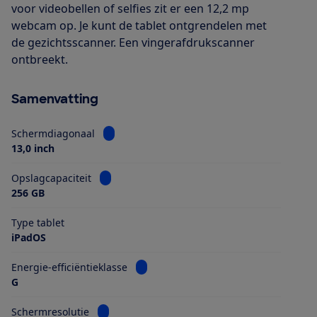
voor videobellen of selfies zit er een 12,2 mp
webcam op. Je kunt de tablet ontgrendelen met
de gezichtsscanner. Een vingerafdrukscanner
ontbreekt.
Samenvatting
Bekijk informatie voor Schermdiagonaal
Schermdiagonaal
13,0 inch
Bekijk informatie voor Opslagcapaciteit
Opslagcapaciteit
256 GB
Type tablet
iPadOS
Bekijk informatie voor Energie-efficiën
Energie-efficiëntieklasse
G
Bekijk informatie voor Schermresolutie
Schermresolutie