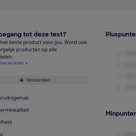
oegang tot deze test?
Pluspunt
het beste product voor jou. Word ook
ergelijk producten op alle
delen.
 hoe wij testen
Testoordeel
bruiksgemak
ermkwaliteit
Minpunte
lheid
cu