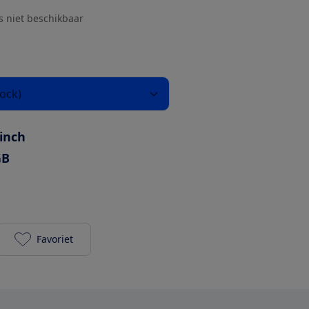
js niet beschikbaar
ock)
 inch
GB
Favoriet
Google Pixel Tablet (128GB en Oplaaddock met spe