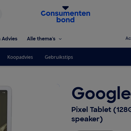
Homepage van de Consumentenbond
h Advies
Alle thema's
Ac
Koopadvies
Gebruikstips
Googl
Pixel Tablet (1
speaker)