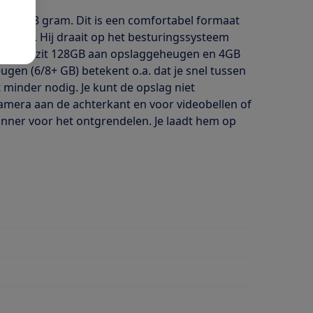
egt 528 gram. Dit is een comfortabel formaat
 pixels. Hij draait op het besturingssysteem
 meer. Er zit 128GB aan opslaggeheugen en 4GB
gen (6/8+ GB) betekent o.a. dat je snel tussen
minder nodig. Je kunt de opslag niet
camera aan de achterkant en voor videobellen of
anner voor het ontgrendelen. Je laadt hem op