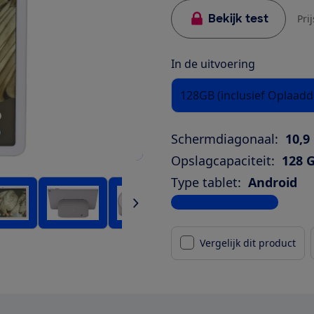
Bekijk test
Pri
In de uitvoering
128GB (inclusief Oplaadd
Schermdiagonaal:
10,9
Opslagcapaciteit:
128 
Type tablet:
Android
Bekijk alle specificaties
Vergelijk dit product