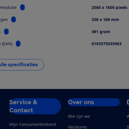
Bekijk informatie voor Schermresolutie
esolutie
2560 x 1600 pixels
Bekijk informatie voor Afmetingen
ngen
258 x 169 mm
Bekijk informatie voor Gewicht
t
491 gram
Bekijk informatie voor Barcode (EAN)
 (EAN)
0193575035963
Alle specificaties
Service &
Over ons
Contact
Wie zijn we
W
Mijn Consumentenbond
Vacatures
S