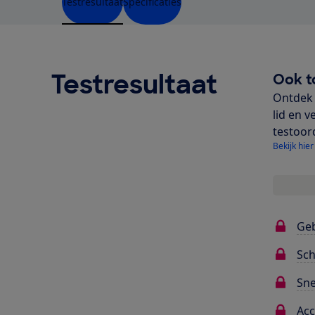
Testresultaat
Specificaties
Testresultaat
Ook t
Ontdek 
lid en v
testoor
Bekijk hier
Ge
Sch
Sne
Ac