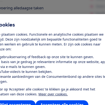
voering alledaagse taken
letmogelijkheden
ookies
k toegang tot deze test?
 plaatsen cookies. Functionele en analytische cookies plaatsen we
tijd. Deze zijn noodzakelijk om bepaalde functionaliteiten goed te
ten werken en gebruik te kunnen meten. Er zijn ook cookies naar
Word lid
uze om:
 gebruikservaring of feedback op onze site te kunnen geven.
Al lid? Log in
 basis van je gedrag je relevantere informatie op onze website, a
 via e-mails te kunnen geven.
uTube-video’s te kunnen bekijken.
levante aanbiedingen van de Consumentenbond op andere sites t
ijgen.
or op ‘Accepteer alle cookies’ te klikken ga je akkoord met het
r dit product
aatsen van deze cookies.
Meer over cookies.
even door de Consumentenbond
Niet accepteren
Accepteer alle cookies