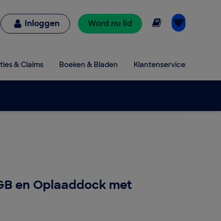
Online lezen
Inloggen
Word nu lid
ties & Claims
Boeken & Bladen
Klantenservice
e
28GB en Oplaaddock met