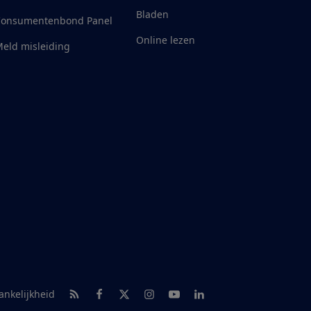
Bladen
Consumentenbond Panel
Online lezen
eld misleiding
RSS-feed nieuws
Facebook
Twitter
Instagram
Youtube
LinkedIn
ankelijkheid