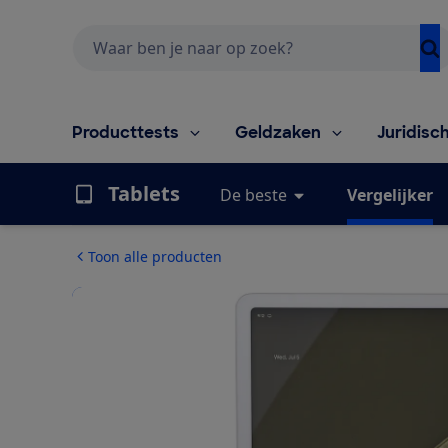
Zoeken
Producttests
Geldzaken
Juridisc
Tablets
De beste
Vergelijker
Toon alle producten