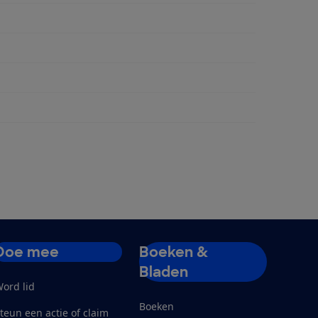
Doe mee
Boeken &
Bladen
ord lid
Boeken
teun een actie of claim