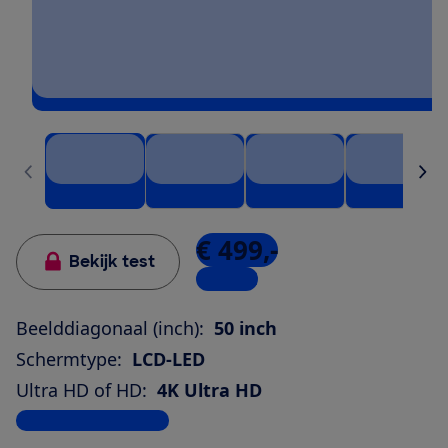
€ 499,-
Bekijk test
1 winkel
Beelddiagonaal (inch):
50 inch
Schermtype:
LCD-LED
Ultra HD of HD:
4K Ultra HD
Bekijk alle specificaties