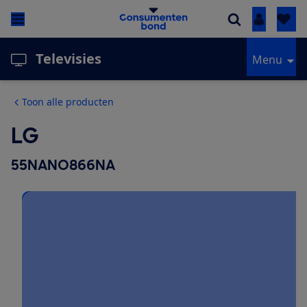
Inloggen
Televisies
Menu
Toon alle producten
LG
55NANO866NA