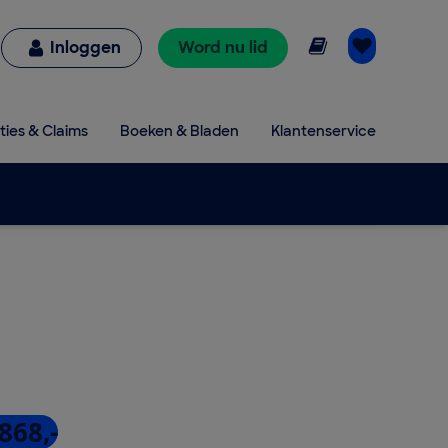
Online lezen
Inloggen
Word nu lid
ties & Claims
Boeken & Bladen
Klantenservice
868,-