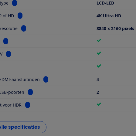
Bekijk informatie voor Schermtype
type
LCD-LED
Bekijk informatie voor Ultra HD of HD
D of HD
4K Ultra HD
Bekijk informatie voor Schermresolutie
esolutie
3840 x 2160 pixels
Bekijk informatie voor Miniled
Bekijk informatie voor Smart TV
TV
kijk informatie voor Wifi
Bekijk informatie voor Aantal HDMI-aansluiti
HDMI-aansluitingen
4
Bekijk informatie voor Aantal USB-poorten
USB-poorten
2
Bekijk informatie voor Geschikt voor HDR
t voor HDR
Alle specificaties