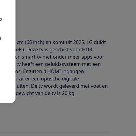
pp
e
 165 cm (65 inch) en komt uit 2025. LG duidt
60 pixels). Deze tv is geschikt voor HDR-
Het is een smart-tv met onder meer apps voor
kabel. De tv heeft een geluidssysteem met een
y Atmos. Er zitten 4 HDMI-ingangen
aast zit er een optische digitale
on aansluiten. De tv wordt geleverd met voet en
otale gewicht van de tv is 20 kg.