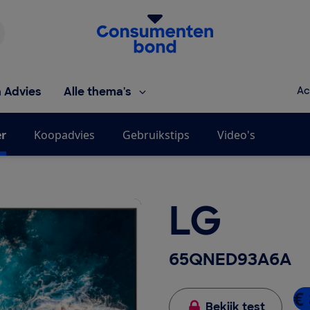
Homepage van de Consumentenbond
h Advies
Alle thema's
Ac
er
Koopadvies
Gebruikstips
Video's
LG
65QNED93A6A
€ 
Bekijk test