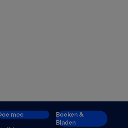
Doe mee
Boeken &
Bladen