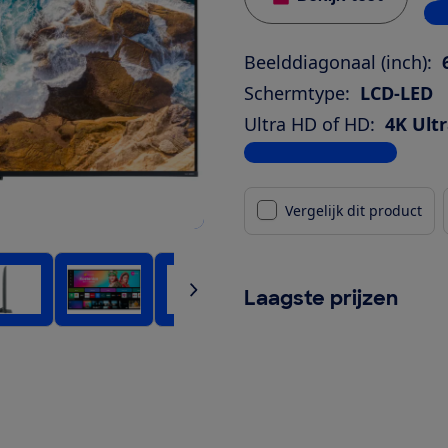
2 w
Beelddiagonaal (inch):
Schermtype:
LCD-LED
Ultra HD of HD:
4K Ult
Bekijk alle specificaties
Vergelijk dit product
Laagste prijzen