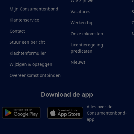
Wie zijn we
W
Mijn Consumentenbond
Vacatures
S
Klantenservice
Werken bij
Contact
Onze inkomsten
M
Stuur een bericht
Licentieregeling
predicaten
Klachtenformulier
Nieuws
Wijzigen & opzeggen
Overeenkomst ontbinden
Download de app
Alles over de
Consumentenbond-
app