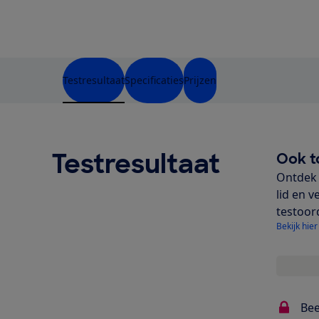
Testresultaat
Specificaties
Prijzen
Testresultaat
Ook t
Ontdek 
lid en v
testoor
Bekijk hier
Bee