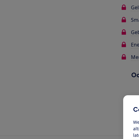
Gel
Sma
Ge
Ene
Me
Oo
C
We
al
la