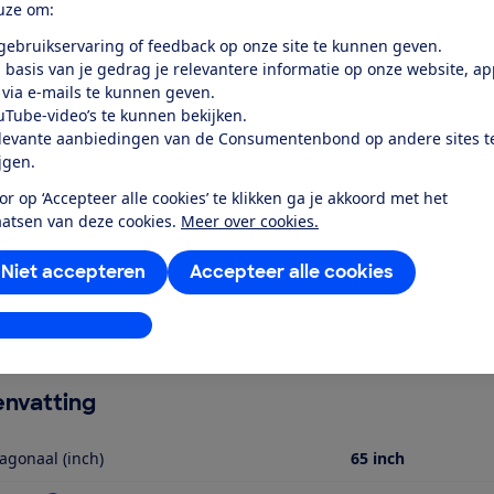
uze om:
 gebruikservaring of feedback op onze site te kunnen geven.
 basis van je gedrag je relevantere informatie op onze website, a
r dit product
 via e-mails te kunnen geven.
even door de Consumentenbond
uTube-video’s te kunnen bekijken.
levante aanbiedingen van de Consumentenbond op andere sites t
65QNED93A6A is een miniled-tv met een schermdiagonaal van
ijgen.
lf aan als een QNED tv met een 4K schermresolutie (3840 x 21
or op ‘Accepteer alle cookies’ te klikken ga je akkoord met het
ateriaal en ondersteunt daarbij onder meer Dolby Vision. 
aatsen van deze cookies.
Meer over cookies.
 en Youtube. Je verbindt de tv met internet via wifi of een 
ven totaal vermogen van 40 Watt en kan overweg met Dolb
Niet accepteren
Accepteer alle cookies
nder een HDMI-ARC/eARC ingang) en 2 usb-poorten op. Daarn
suitgang op (Toslink) en kun je via Bluetooth een koptelefo
stellingen aanpassen
dan een hoogte van 90,5 cm en een breedte van 145 cm. Het t
nvatting
agonaal (inch)
65 inch