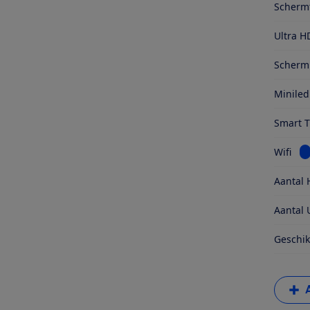
Scherm
Ultra H
Schermr
Miniled
Smart 
Be
Wifi
Aantal 
Aantal 
Geschik