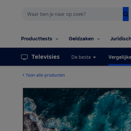
Zoeken
Producttests
Geldzaken
Juridisc
Televisies
De beste
Vergelijk
Toon alle producten