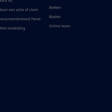
ord lid
Boeken
teun een actie of claim
Bladen
Consumentenbond Panel
Online lezen
eld misleiding