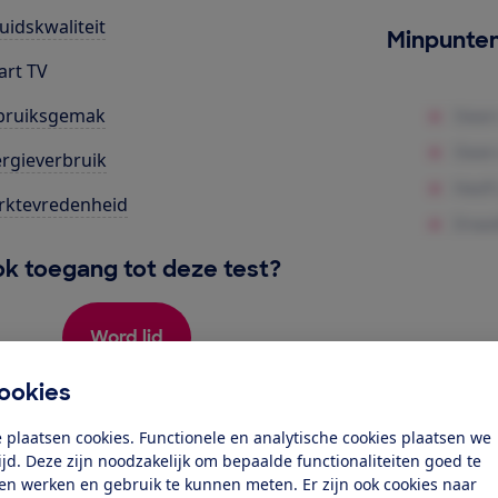
uidskwaliteit
Minpunte
rt TV
bruiksgemak
rgieverbruik
rktevredenheid
k toegang tot deze test?
Word lid
ookies
Al lid? Log in
 plaatsen cookies. Functionele en analytische cookies plaatsen we
tijd. Deze zijn noodzakelijk om bepaalde functionaliteiten goed te
ten werken en gebruik te kunnen meten. Er zijn ook cookies naar