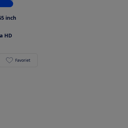
inkels
65 inch
ra HD
Favoriet
LG 65QNED93A6A toevoegen aan je favorieten