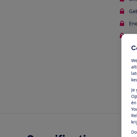
Ge
Ene
Me
C
Oo
We
al
la
ke
Je
Op
én
Yo
Re
kr
Do