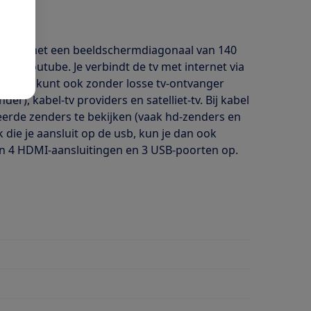
levisie met een beeldschermdiagonaal van 140
 en Youtube. Je verbindt de tv met internet via
iaal. Je kunt ook zonder losse tv-ontvanger
der), kabel-tv providers en satelliet-tv. Bij kabel
deerde zenders te bekijken (vaak hd-zenders en
k die je aansluit op de usb, kun je dan ook
en 4 HDMI-aansluitingen en 3 USB-poorten op.