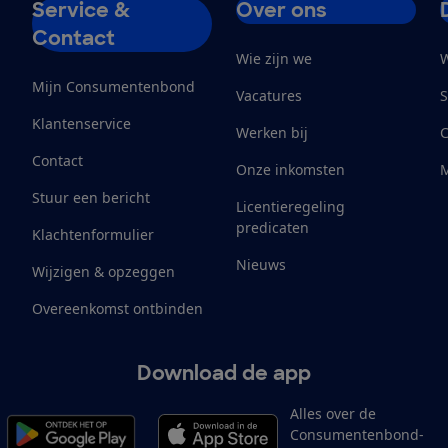
Service &
Over ons
Contact
Wie zijn we
W
Mijn Consumentenbond
Vacatures
S
Klantenservice
Werken bij
Contact
Onze inkomsten
M
Stuur een bericht
Licentieregeling
predicaten
Klachtenformulier
Nieuws
Wijzigen & opzeggen
Overeenkomst ontbinden
Download de app
Alles over de
Consumentenbond-