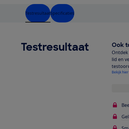
Testresultaat
Specificaties
Testresultaat
Ook t
Ontdek 
lid en v
testoor
Bekijk hier
Bee
Gel
Sma