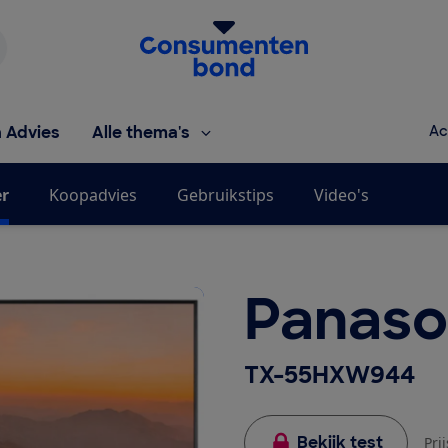
Homepage van de Consumentenbond
h Advies
Alle thema's
Ac
er
Koopadvies
Gebruikstips
Video's
Panaso
TX-55HXW944
Bekijk test
Pri