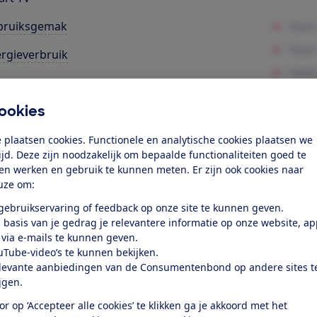
bruiksgemak
rgieverbruik
rktevredenheid
ookies
k toegang tot deze test?
 plaatsen cookies. Functionele en analytische cookies plaatsen we
tijd. Deze zijn noodzakelijk om bepaalde functionaliteiten goed te
Word lid
ten werken en gebruik te kunnen meten. Er zijn ook cookies naar
uze om:
 gebruikservaring of feedback op onze site te kunnen geven.
Al lid? Log in
 basis van je gedrag je relevantere informatie op onze website, a
 via e-mails te kunnen geven.
uTube-video’s te kunnen bekijken.
levante aanbiedingen van de Consumentenbond op andere sites t
ijgen.
or op ‘Accepteer alle cookies’ te klikken ga je akkoord met het