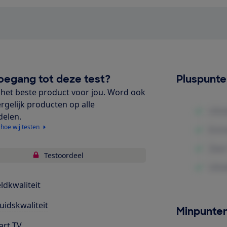
oegang tot deze test?
Pluspunt
het beste product voor jou. Word ook
ergelijk producten op alle
delen.
 hoe wij testen
Testoordeel
ldkwaliteit
uidskwaliteit
Minpunte
rt TV