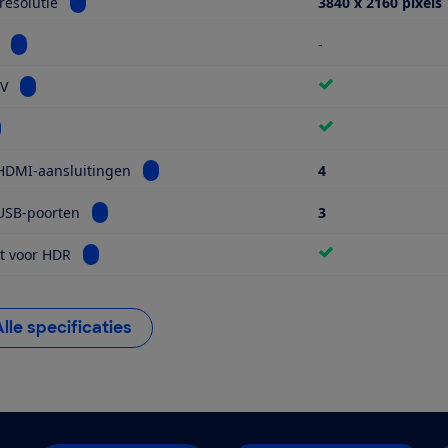
Bekijk informatie voor Schermresolutie
esolutie
3840 x 2160 pixels
Bekijk informatie voor Miniled
-
Bekijk informatie voor Smart TV
TV
kijk informatie voor Wifi
Bekijk informatie voor Aantal HDMI-aansluiti
HDMI-aansluitingen
4
Bekijk informatie voor Aantal USB-poorten
USB-poorten
3
Bekijk informatie voor Geschikt voor HDR
t voor HDR
Alle specificaties