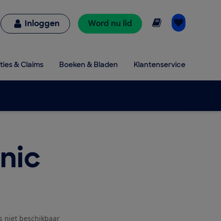
Online lezen
Inloggen
Word nu lid
ties & Claims
Boeken & Bladen
Klantenservice
nic
js niet beschikbaar