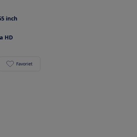
55 inch
ra HD
Favoriet
Panasonic TX-55HXW944 toevoegen aan je favoriet