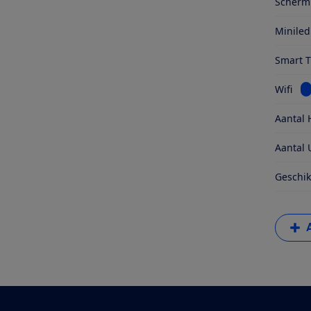
Schermr
Miniled
Smart 
Be
Wifi
Aantal 
Aantal 
Geschik