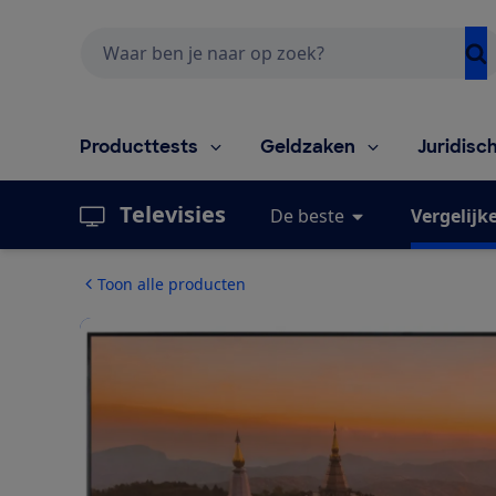
Zoeken
Producttests
Geldzaken
Juridisc
Televisies
De beste
Vergelijk
Toon alle producten