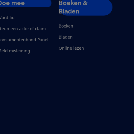
Doe mee
Boeken &
Bladen
ord lid
Boeken
teun een actie of claim
Bladen
Consumentenbond Panel
Online lezen
eld misleiding