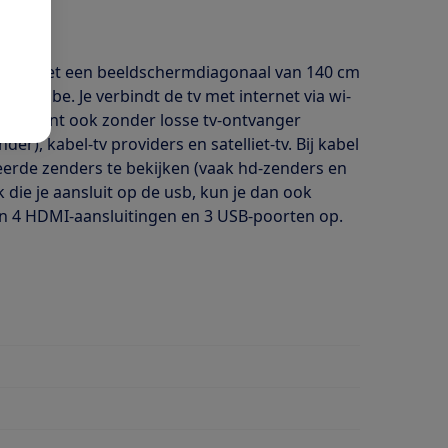
evisie met een beeldschermdiagonaal van 140 cm
 Youtube. Je verbindt de tv met internet via wi-
l. Je kunt ook zonder losse tv-ontvanger
der), kabel-tv providers en satelliet-tv. Bij kabel
deerde zenders te bekijken (vaak hd-zenders en
k die je aansluit op de usb, kun je dan ook
en 4 HDMI-aansluitingen en 3 USB-poorten op.