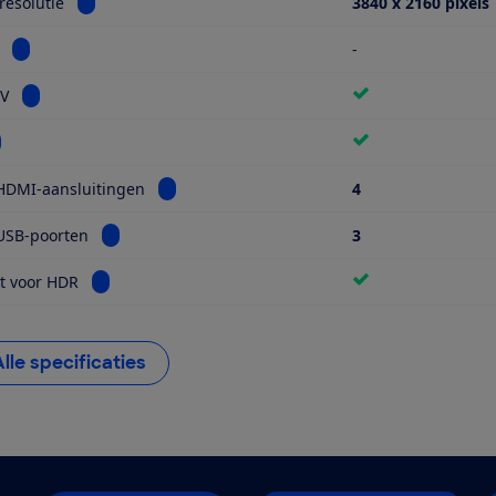
Bekijk informatie voor Schermresolutie
esolutie
3840 x 2160 pixels
Bekijk informatie voor Miniled
-
Bekijk informatie voor Smart TV
TV
kijk informatie voor Wifi
Bekijk informatie voor Aantal HDMI-aansluiti
HDMI-aansluitingen
4
Bekijk informatie voor Aantal USB-poorten
USB-poorten
3
Bekijk informatie voor Geschikt voor HDR
t voor HDR
Alle specificaties