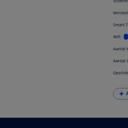
Schermr
Miniled
Smart 
Be
Wifi
Aantal 
Aantal 
Geschik