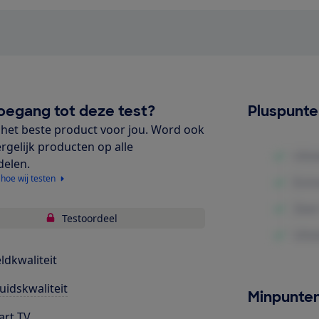
oegang tot deze test?
Pluspunt
het beste product voor jou. Word ook
ergelijk producten op alle
delen.
 hoe wij testen
Testoordeel
ldkwaliteit
uidskwaliteit
Minpunte
rt TV