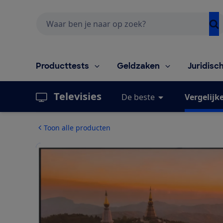
Zoeken
Producttests
Geldzaken
Juridisc
Televisies
De beste
Vergelijk
Toon alle producten