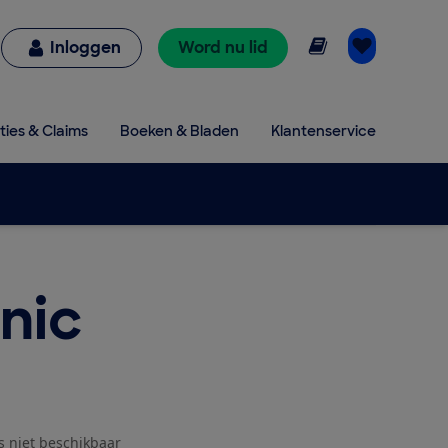
Online lezen
Inloggen
Word nu lid
ties & Claims
Boeken & Bladen
Klantenservice
nic
js niet beschikbaar