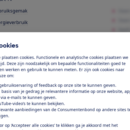
bruiksgemak
rgieverbruik
rktevredenheid
ookies
k toegang tot deze test?
 plaatsen cookies. Functionele en analytische cookies plaatsen we
tijd. Deze zijn noodzakelijk om bepaalde functionaliteiten goed te
Word lid
ten werken en gebruik te kunnen meten. Er zijn ook cookies naar
uze om:
 gebruikservaring of feedback op onze site te kunnen geven.
Al lid? Log in
 basis van je gedrag je relevantere informatie op onze website, a
 via e-mails te kunnen geven.
uTube-video’s te kunnen bekijken.
levante aanbiedingen van de Consumentenbond op andere sites t
ijgen.
or op ‘Accepteer alle cookies’ te klikken ga je akkoord met het