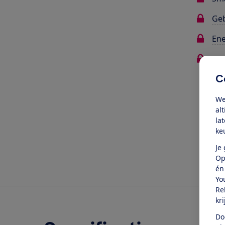
Ge
Ene
Me
C
Oo
We
al
la
ke
Je
Op
én
Yo
Re
kr
Do