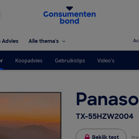
Homepage van de Consumentenbond
h Advies
Alle thema's
Ac
er
Koopadvies
Gebruikstips
Video's
Panaso
TX-55HZW2004
Bekijk test
Pri