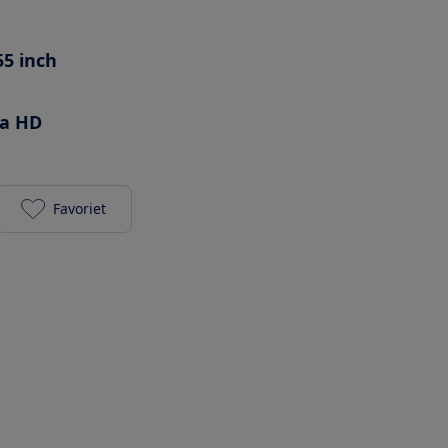
55 inch
ra HD
Favoriet
Panasonic TX-55HZW2004 toevoegen aan je favori