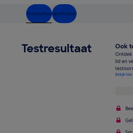
Testresultaat
Specificaties
Testresultaat
Ook t
Ontdek 
lid en v
testoor
Bekijk hier
Bee
Gel
Sma