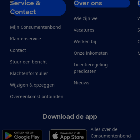
Service &
Over ons
Contact
Wie zijn we
W
Mijn Consumentenbond
Vacatures
S
Klantenservice
Werken bij
Contact
Onze inkomsten
M
Stuur een bericht
Licentieregeling
predicaten
Klachtenformulier
Nieuws
Wijzigen & opzeggen
Overeenkomst ontbinden
Download de app
Alles over de
Consumentenbond-