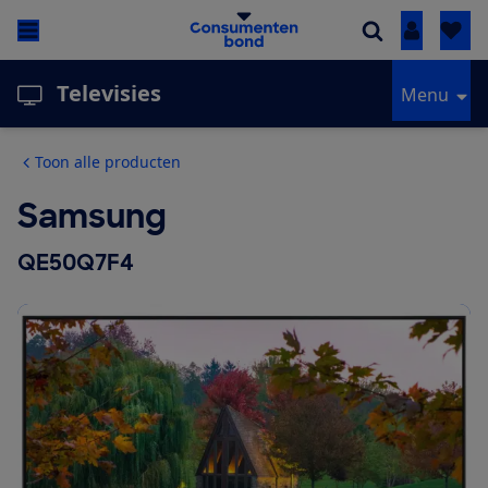
Inloggen
Televisies
Menu
Toon alle producten
Samsung
QE50Q7F4