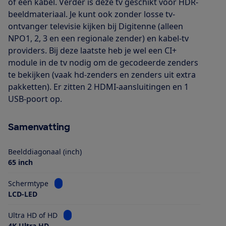
of een kabel. Verder is deze tv geschikt voor HDR-
beeldmateriaal. Je kunt ook zonder losse tv-
ontvanger televisie kijken bij Digitenne (alleen
NPO1, 2, 3 en een regionale zender) en kabel-tv
providers. Bij deze laatste heb je wel een CI+
module in de tv nodig om de gecodeerde zenders
te bekijken (vaak hd-zenders en zenders uit extra
pakketten). Er zitten 2 HDMI-aansluitingen en 1
USB-poort op.
Samenvatting
Beelddiagonaal (inch)
65 inch
Bekijk informatie voor Schermtype
Schermtype
LCD-LED
Bekijk informatie voor Ultra HD of HD
Ultra HD of HD
4K Ultra HD