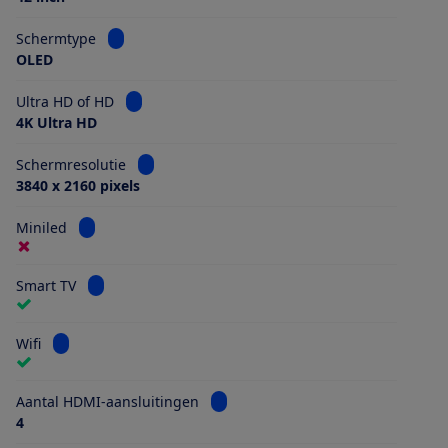
Bekijk informatie voor Schermtype
Schermtype
OLED
Bekijk informatie voor Ultra HD of HD
Ultra HD of HD
4K Ultra HD
Bekijk informatie voor Schermresolutie
Schermresolutie
3840 x 2160 pixels
Bekijk informatie voor Miniled
Miniled
Bekijk informatie voor Smart TV
Smart TV
Bekijk informatie voor Wifi
Wifi
Bekijk informatie voor Aantal HDMI
Aantal HDMI-aansluitingen
4