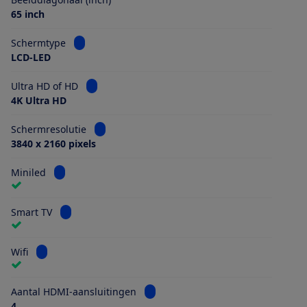
65 inch
Bekijk informatie voor Schermtype
Schermtype
LCD-LED
Bekijk informatie voor Ultra HD of HD
Ultra HD of HD
4K Ultra HD
Bekijk informatie voor Schermresolutie
Schermresolutie
3840 x 2160 pixels
Bekijk informatie voor Miniled
Miniled
Bekijk informatie voor Smart TV
Smart TV
Bekijk informatie voor Wifi
Wifi
Bekijk informatie voor Aantal HDMI
Aantal HDMI-aansluitingen
4