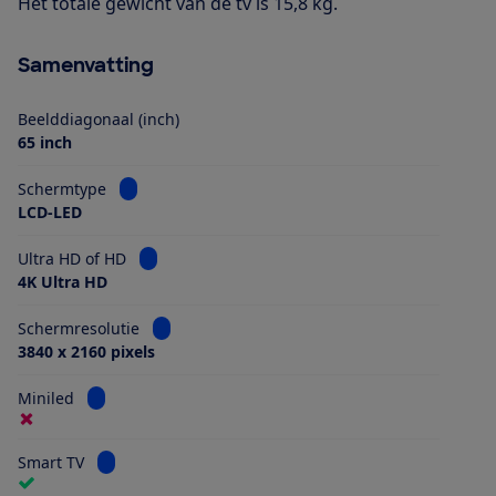
Het totale gewicht van de tv is 15,8 kg.
Samenvatting
Beelddiagonaal (inch)
65 inch
Bekijk informatie voor Schermtype
Schermtype
LCD-LED
Bekijk informatie voor Ultra HD of HD
Ultra HD of HD
4K Ultra HD
Bekijk informatie voor Schermresolutie
Schermresolutie
3840 x 2160 pixels
Bekijk informatie voor Miniled
Miniled
Bekijk informatie voor Smart TV
Smart TV