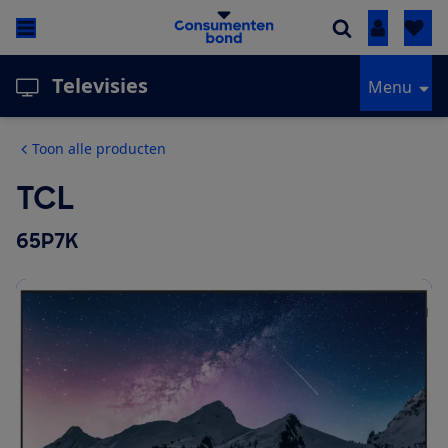
Inloggen
Televisies
Menu
Toon alle producten
TCL
65P7K