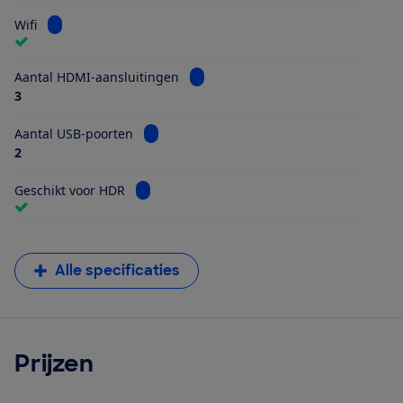
Bekijk informatie voor Wifi
Wifi
Bekijk informatie voor Aantal HDMI
Aantal HDMI-aansluitingen
3
Bekijk informatie voor Aantal USB-poorten
Aantal USB-poorten
2
Bekijk informatie voor Geschikt voor HDR
Geschikt voor HDR
Alle specificaties
Prijzen