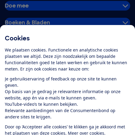
Doe mee
Boeken & Bladen
Cookies
Download de app
We plaatsen cookies. Functionele en analytische cookies
plaatsen we altijd. Deze zijn noodzakelijk om bepaalde
functionaliteiten goed te laten werken en gebruik te kunnen
meten. Er zijn ook cookies naar keuze om:
Alles over de
Consumentenbond-
Je gebruikservaring of feedback op onze site te kunnen
app
geven.
Op basis van je gedrag je relevantere informatie op onze
website, app én via e-mails te kunnen geven.
Algemene Voorwaarden
Privacyverklaring
YouTube-video’s te kunnen bekijken.
Cookiebeleid
Privacyvoorkeuren
Wijzigen & opzeggen
Relevante aanbiedingen van de Consumentenbond op
Toegankelijkheid
andere sites te krijgen.
RSS-feed nieuws
Facebook
Twitter
Instagram
Youtube
LinkedIn
Door op ‘Accepteer alle cookies’ te klikken ga je akkoord met
het plaatsen van deze cookies.
Meer over cookies.