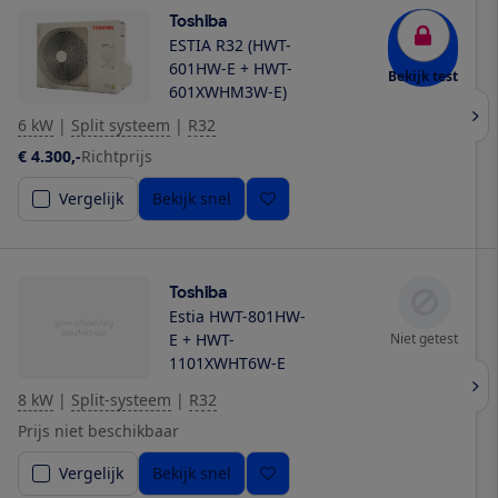
Toshiba
ESTIA R32 (HWT-
601HW-E + HWT-
Bekijk test
601XWHM3W-E)
6 kW
|
Split systeem
|
R32
€ 4.300,-
Richtprijs
Vergelijk
Bekijk snel
Toshiba
Estia HWT-801HW-
E + HWT-
Niet getest
1101XWHT6W-E
8 kW
|
Split-systeem
|
R32
Prijs niet beschikbaar
Vergelijk
Bekijk snel