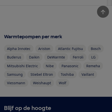
Warmtepompen per merk
Alpha Innotec
Ariston
Atlantic Fujitsu
Bosch
Buderus
Daikin
DeWarmte
Ferroli
LG
Mitsubishi Electric
Nibe
Panasonic
Remeha
Samsung
Stiebel Eltron
Toshiba
Vaillant
Viessmann
Weishaupt
Wolf
Blijf op de hoogte