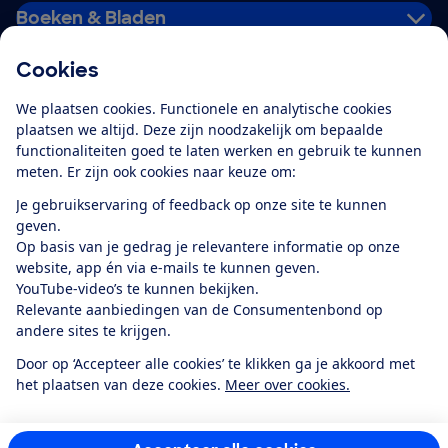
Boeken & Bladen
Cookies
Download de app
We plaatsen cookies. Functionele en analytische cookies
plaatsen we altijd. Deze zijn noodzakelijk om bepaalde
functionaliteiten goed te laten werken en gebruik te kunnen
meten. Er zijn ook cookies naar keuze om:
Alles over de
Consumentenbond-
Je gebruikservaring of feedback op onze site te kunnen
app
geven.
Op basis van je gedrag je relevantere informatie op onze
website, app én via e-mails te kunnen geven.
Algemene Voorwaarden
Privacyverklaring
YouTube-video’s te kunnen bekijken.
Cookiebeleid
Privacyvoorkeuren
Wijzigen & opzeggen
Relevante aanbiedingen van de Consumentenbond op
Toegankelijkheid
andere sites te krijgen.
RSS-feed nieuws
Facebook
Twitter
Instagram
Youtube
LinkedIn
Door op ‘Accepteer alle cookies’ te klikken ga je akkoord met
het plaatsen van deze cookies.
Meer over cookies.
12.901
consumenten
beoordelen de Consumentenbond
met gemiddeld
een
8,4