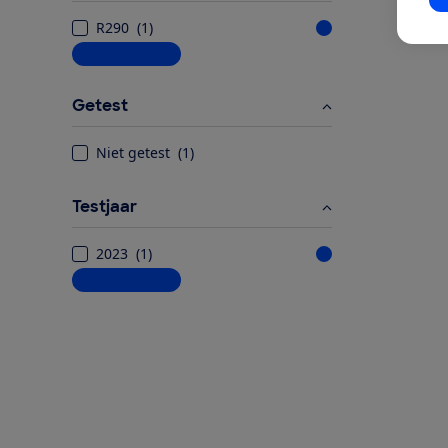
In
R290
(
1
)
Meer informatie
Getest
Niet getest
(
1
)
Testjaar
2023
(
1
)
Meer informatie