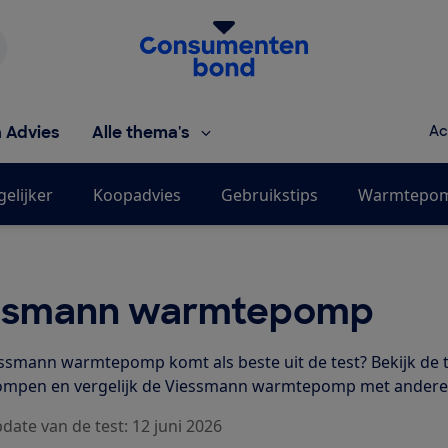
Homepage van de Consumentenbond
h Advies
Alle thema's
Ac
gelijker
Koopadvies
Gebruikstips
Warmtepomp
ssmann warmtepomp
ssmann warmtepomp komt als beste uit de test? Bekijk de 
mpen en vergelijk de Viessmann warmtepomp met ander
date van de test: 12 juni 2026