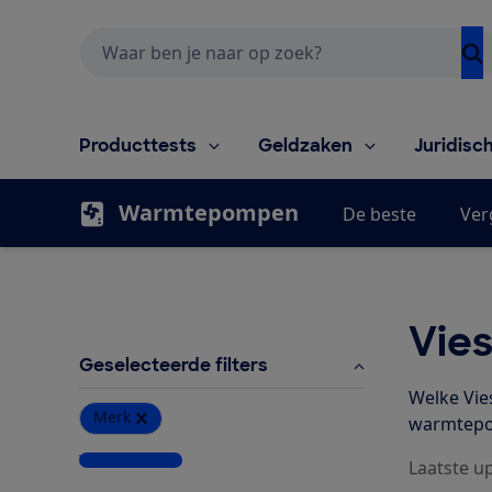
Zoeken
Producttests
Geldzaken
Juridisc
Warmtepompen
De beste
Ver
Vie
Geselecteerde filters
Welke Vie
Merk
warmtepo
Wis alle filters
Laatste up