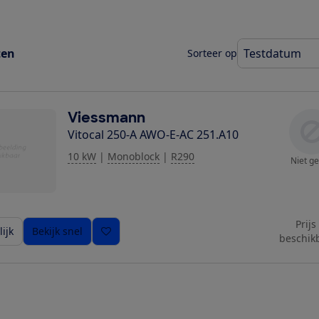
ten
Sorteer op
Viessmann
Vitocal 250-A AWO-E-AC 251.A10
10 kW
|
Monoblock
|
R290
Niet ge
Prijs
ijk
Bekijk snel
beschik