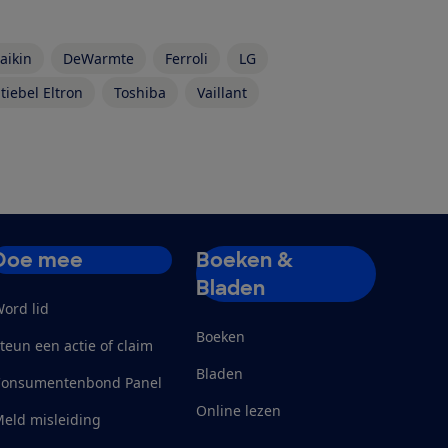
aikin
DeWarmte
Ferroli
LG
tiebel Eltron
Toshiba
Vaillant
Doe mee
Boeken &
Bladen
ord lid
Boeken
teun een actie of claim
Bladen
Consumentenbond Panel
Online lezen
eld misleiding