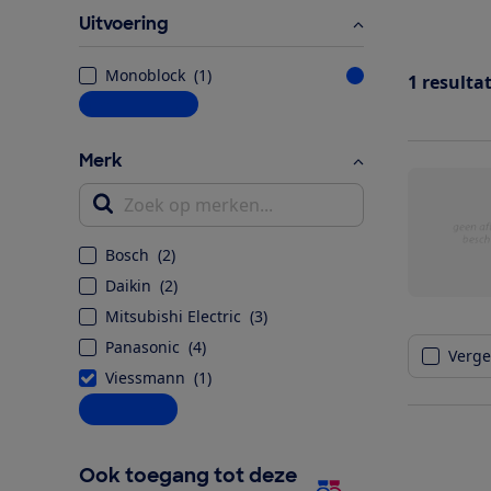
Uitvoering
Monoblock
(
1
)
1
resulta
Meer informatie
Merk
Zoek op merken...
Bosch
(
2
)
Daikin
(
2
)
Mitsubishi Electric
(
3
)
Panasonic
(
4
)
Vergel
Viessmann
(
1
)
Alle opties
Ook toegang tot deze