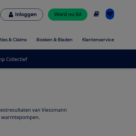
Online lezen
Inloggen
Word nu lid
ties & Claims
Boeken & Bladen
Klantenservice
 Collectief
testresultaten van Viessmann
e warmtepompen.