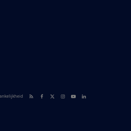
RSS-feed nieuws
Facebook
Twitter
Instagram
Youtube
LinkedIn
ankelijkheid