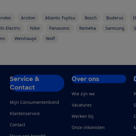
nnotec
Ariston
Atlantic Fujitsu
Bosch
Buderus
D
hi Electric
Nibe
Panasonic
Remeha
Samsung
S
ann
Weishaupt
Wolf
Service &
Over ons
Contact
Wie zijn we
W
Mijn Consumentenbond
Vacatures
S
Klantenservice
Werken bij
Contact
Onze inkomsten
M
Stuur een bericht