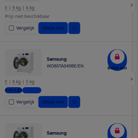
E
|
9 kg
|
6 kg
Prijs niet beschikbaar
Vergelijk
Bekijk snel
Samsung
WD80TA049BE/EN
Bekijk test
E
|
8 kg
|
5 kg
€ 611,82
2 winkels
Vergelijk
Bekijk snel
Samsung