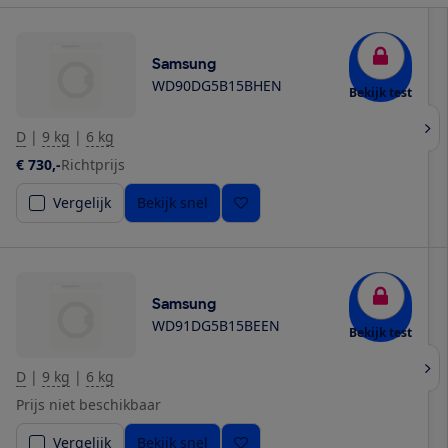
Samsung
WD90DG5B15BHEN
Bekijk test
D
|
9 kg
|
6 kg
€ 730,-
Richtprijs
Vergelijk
Bekijk snel
Samsung
WD91DG5B15BEEN
Bekijk test
D
|
9 kg
|
6 kg
Prijs niet beschikbaar
Vergelijk
Bekijk snel