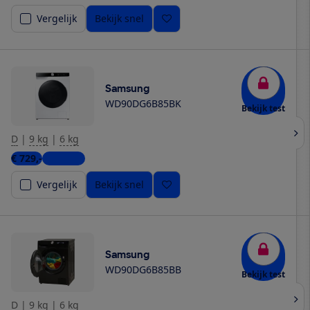
Vergelijk
Bekijk snel
Samsung
WD90DG6B85BK
Bekijk test
D
|
9 kg
|
6 kg
€ 729,-
6 winkels
Vergelijk
Bekijk snel
Samsung
WD90DG6B85BB
Bekijk test
D
|
9 kg
|
6 kg