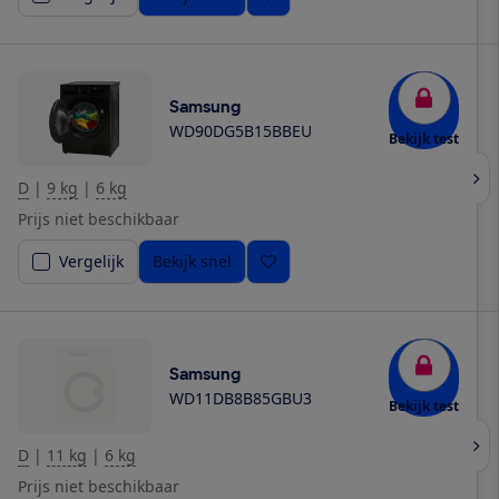
Samsung
WD90DG5B15BBEU
Bekijk test
D
|
9 kg
|
6 kg
Prijs niet beschikbaar
Vergelijk
Bekijk snel
Samsung
WD11DB8B85GBU3
Bekijk test
D
|
11 kg
|
6 kg
Prijs niet beschikbaar