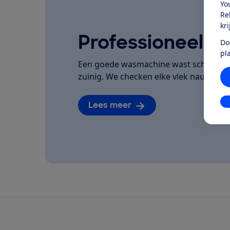
Yo
Re
kr
Professioneel ge
Do
pl
Een goede wasmachine wast schoon, spo
zuinig. We checken elke vlek nauwkeuri
In
Lees meer