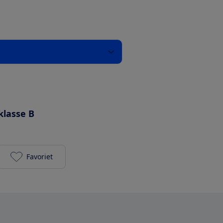
klasse B
Favoriet
Bosch WAN28096NL toevoegen aan je favorieten