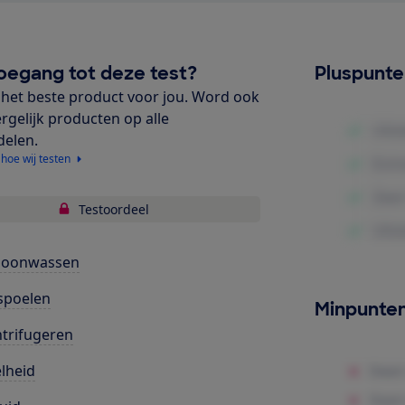
oegang tot deze test?
Pluspunt
het beste product voor jou. Word ook
ergelijk producten op alle
delen.
 hoe wij testen
Testoordeel
hoonwassen
spoelen
Minpunte
trifugeren
lheid