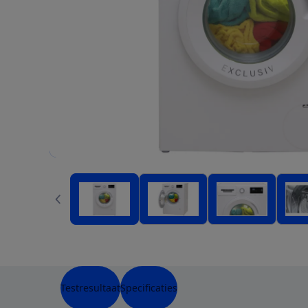
Testresultaat
Specificaties