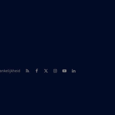
RSS-feed nieuws
Facebook
Twitter
Instagram
Youtube
LinkedIn
ankelijkheid