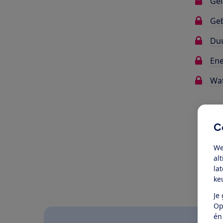
Gel
Ge
Du
Ene
Wat
Oo
C
We
al
la
ke
Je
Op
én