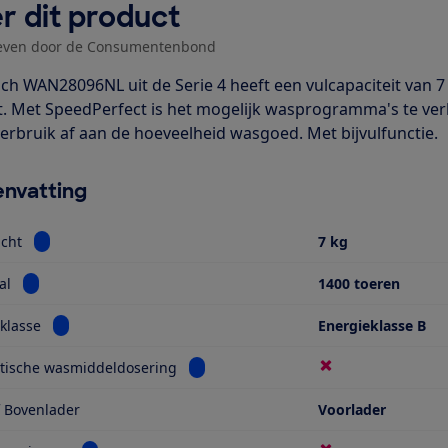
r dit product
even door de Consumentenbond
ch WAN28096NL uit de Serie 4 heeft een vulcapaciteit van 7
. Met SpeedPerfect is het mogelijk wasprogramma's te ver
erbruik af aan de hoeveelheid wasgoed. Met bijvulfunctie.
nvatting
Bekijk informatie voor Vulgewicht
cht
7 kg
Bekijk informatie voor Toerental
al
1400 toeren
Bekijk informatie voor Energieklasse
klasse
Energieklasse B
Bekijk informatie voor Automatische 
tische wasmiddeldosering
f Bovenlader
Voorlader