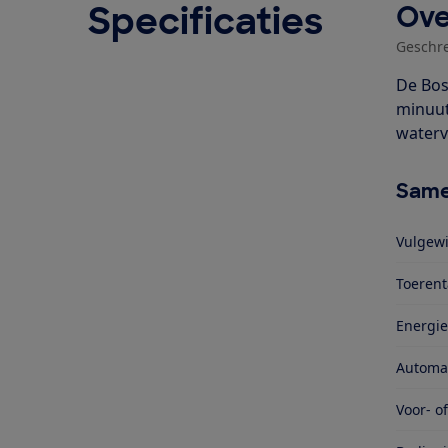
Specificaties
Ove
Geschr
De Bos
minuut
waterv
Same
Vulgewi
Toerent
Energie
Automa
Voor- o