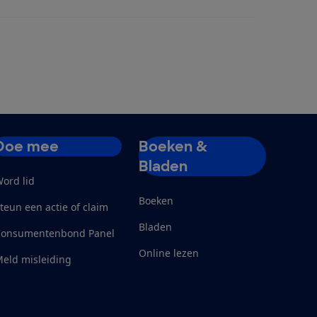
Doe mee
Boeken &
Bladen
ord lid
Boeken
teun een actie of claim
Bladen
Consumentenbond Panel
Online lezen
eld misleiding