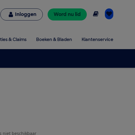
Online lezen
Inloggen
Word nu lid
ties & Claims
Boeken & Bladen
Klantenservice
js niet beschikbaar