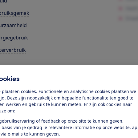
uid
bruiksgemak
urzaamheid
rgiegebruik
erverbruik
k toegang tot deze test?
ookies
Word lid
 plaatsen cookies. Functionele en analytische cookies plaatsen we
tijd. Deze zijn noodzakelijk om bepaalde functionaliteiten goed te
ten werken en gebruik te kunnen meten. Er zijn ook cookies naar
Al lid? Log in
uze om:
 gebruikservaring of feedback op onze site te kunnen geven.
 basis van je gedrag je relevantere informatie op onze website, a
 via e-mails te kunnen geven.