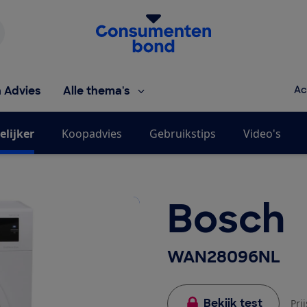
Homepage van de Consumentenbond
h Advies
Alle thema's
Ac
elijker
Koopadvies
Gebruikstips
Video's
Bosch
WAN28096NL
Bekijk test
Pri