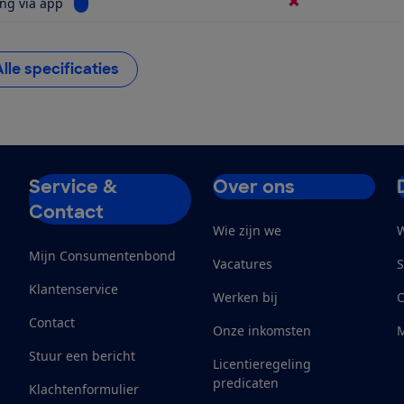
Bekijk informatie voor Bediening via app
ng via app
Alle specificaties
Service &
Over ons
Contact
Wie zijn we
W
Mijn Consumentenbond
Vacatures
S
Klantenservice
Werken bij
Contact
Onze inkomsten
M
Stuur een bericht
Licentieregeling
predicaten
Klachtenformulier