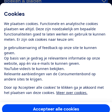
Boeken & Bladen
Cookies
Download de app
We plaatsen cookies. Functionele en analytische cookies
plaatsen we altijd. Deze zijn noodzakelijk om bepaalde
functionaliteiten goed te laten werken en gebruik te kunnen
meten. Er zijn ook cookies naar keuze om:
Alles over de
Consumentenbond-
Je gebruikservaring of feedback op onze site te kunnen
app
geven.
Op basis van je gedrag je relevantere informatie op onze
website, app én via e-mails te kunnen geven.
Algemene Voorwaarden
Privacyverklaring
YouTube-video’s te kunnen bekijken.
Cookiebeleid
Privacyvoorkeuren
Wijzigen & opzeggen
Relevante aanbiedingen van de Consumentenbond op
Toegankelijkheid
andere sites te krijgen.
RSS-feed nieuws
Facebook
Twitter
Instagram
Youtube
LinkedIn
Door op ‘Accepteer alle cookies’ te klikken ga je akkoord met
het plaatsen van deze cookies.
Meer over cookies.
12.901
consumenten
beoordelen de Consumentenbond
met gemiddeld
een
8,4
Accepteer alle cookies