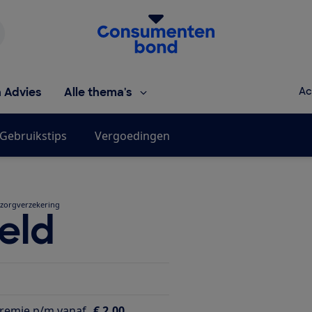
Homepage van de Consumentenbond
h Advies
Alle thema's
Ac
Gebruikstips
Vergoedingen
 zorgverzekering
eld
emie p/m vanaf
€ 2,00