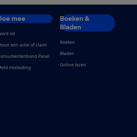
Doe mee
Boeken &
Bladen
ord lid
Boeken
teun een actie of claim
Bladen
Consumentenbond Panel
Online lezen
eld misleiding