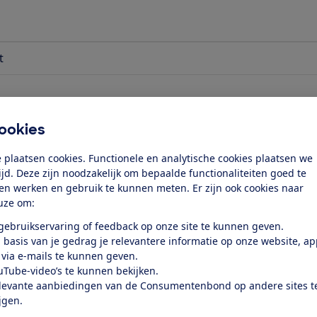
t
ookies
 plaatsen cookies. Functionele en analytische cookies plaatsen we
tijd. Deze zijn noodzakelijk om bepaalde functionaliteiten goed te
ten werken en gebruik te kunnen meten. Er zijn ook cookies naar
uze om:
 gebruikservaring of feedback op onze site te kunnen geven.
 basis van je gedrag je relevantere informatie op onze website, a
 zie je waar je wel/niet voor verzekerd
 via e-mails te kunnen geven.
 hoe uitgebreider de dekking is.
uTube-video’s te kunnen bekijken.
levante aanbiedingen van de Consumentenbond op andere sites t
ijgen.