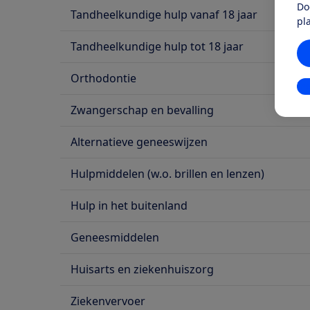
Do
Tandheelkundige hulp vanaf 18 jaar
pl
Tandheelkundige hulp tot 18 jaar
Orthodontie
In
Zwangerschap en bevalling
Alternatieve geneeswijzen
Hulpmiddelen (w.o. brillen en lenzen)
Hulp in het buitenland
Geneesmiddelen
Huisarts en ziekenhuiszorg
Ziekenvervoer