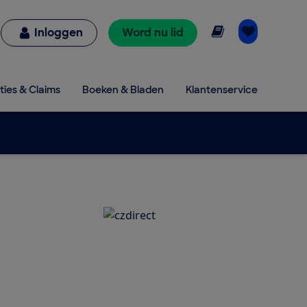
Online lezen
Inloggen
Word nu lid
ties & Claims
Boeken & Bladen
Klantenservice