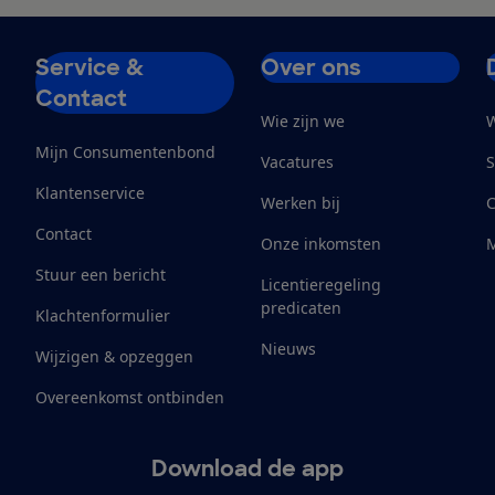
Service &
Over ons
Contact
Wie zijn we
W
Mijn Consumentenbond
Vacatures
S
Klantenservice
Werken bij
Contact
Onze inkomsten
M
Stuur een bericht
Licentieregeling
predicaten
Klachtenformulier
Nieuws
Wijzigen & opzeggen
Overeenkomst ontbinden
Download de app