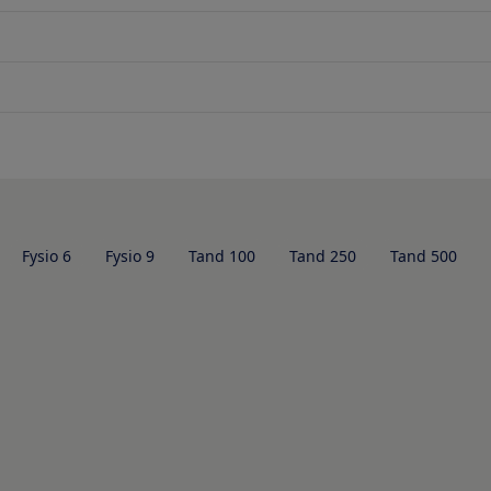
Fysio 6
Fysio 9
Tand 100
Tand 250
Tand 500