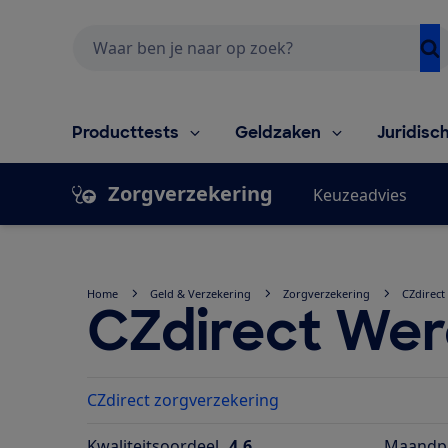
Zoeken
Producttests
Geldzaken
Juridisc
Zorgverzekering
Keuzeadvies
Home
Geld & Verzekering
Zorgverzekering
CZdirect
CZdirect Wer
CZdirect zorgverzekering
Kwaliteitsoordeel
4,6
Maandpr