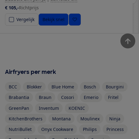
€ 105,-
Richtprijs
Vergelijk
Bekijk snel
Airfryers per merk
BCC
Blokker
Blue Home
Bosch
Bourgini
Brabantia
Braun
Cosori
Emerio
Fritel
GreenPan
Inventum
KOENIC
KitchenBrothers
Montana
Moulinex
Ninja
NutriBullet
Onyx Cookware
Philips
Princess