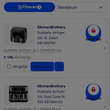
Filteren
1
KitchenBrothers
Dubbele Airfryer
XXL 9L Zwart
Bekijk test
KB1000765
Dubbele airfryer: Ja
|
33x40x39 cm
€ 100,-
Richtprijs
Vergelijk
Bekijk snel
KitchenBrothers
Dubbele Airfryer
XXL Dual Zone 9L
Bekijk test
RVS KB1004192
Dubbele airfryer: Ja
|
33x40x39 cm