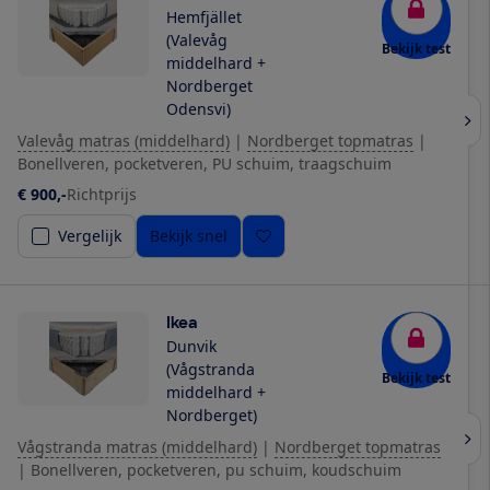
Hemfjället
(Valevåg
Bekijk test
middelhard +
Nordberget
Odensvi)
Valevåg matras (middelhard)
|
Nordberget topmatras
|
Bonellveren, pocketveren, PU schuim, traagschuim
€ 900,-
Richtprijs
Vergelijk
Bekijk snel
Ikea
Dunvik
(Vågstranda
Bekijk test
middelhard +
Nordberget)
Vågstranda matras (middelhard)
|
Nordberget topmatras
|
Bonellveren, pocketveren, pu schuim, koudschuim