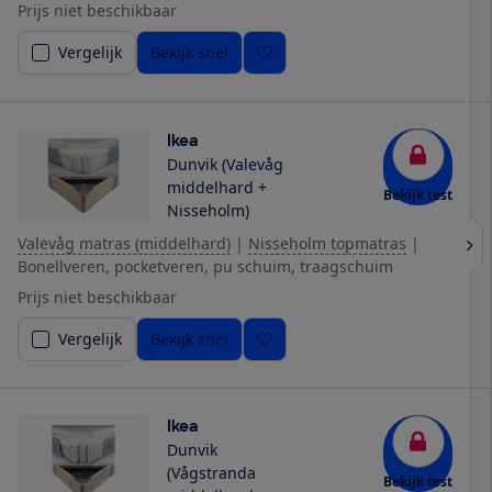
Prijs niet beschikbaar
Vergelijk
Bekijk snel
Ikea
Dunvik (Valevåg
middelhard +
Bekijk test
Nisseholm)
Valevåg matras (middelhard)
|
Nisseholm topmatras
|
Bonellveren, pocketveren, pu schuim, traagschuim
Prijs niet beschikbaar
Vergelijk
Bekijk snel
Ikea
Dunvik
(Vågstranda
Bekijk test