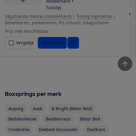
middelhard +
Tussöy)
Vågstranda matras (middelhard)
|
Tussöy topmatras
|
Bonellveren, pocketveren, PU schuim, traagschuim
Prijs niet beschikbaar
Vergelijk
Bekijk snel
Boxsprings per merk
Auping
Avek
B Bright (Beter Bed)
Beddenleeuw
Beddenreus
Beter Bed
Cinderella
Dekbed-discounter
Eastborn