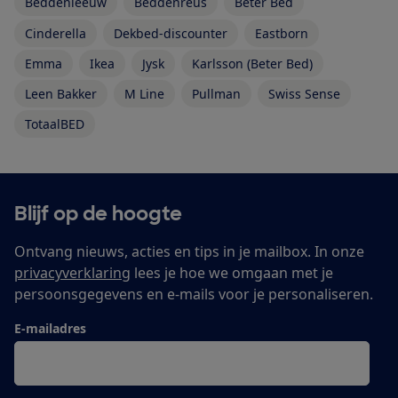
Beddenleeuw
Beddenreus
Beter Bed
Cinderella
Dekbed-discounter
Eastborn
Emma
Ikea
Jysk
Karlsson (Beter Bed)
Leen Bakker
M Line
Pullman
Swiss Sense
TotaalBED
Blijf op de hoogte
Ontvang nieuws, acties en tips in je mailbox. In onze
privacyverklaring
lees je hoe we omgaan met je
persoonsgegevens en e-mails voor je personaliseren.
E-mailadres