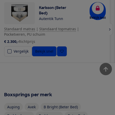
Karlsson (Beter
Bed)
Bekijk test
Autentik Tunn
Standaard matras
|
Standaard topmatras
|
Pocketveren, PU schuim
€ 2.300,-
Richtprijs
Vergelijk
Bekijk snel
Boxsprings per merk
Auping
Avek
B Bright (Beter Bed)