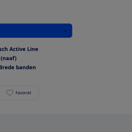
sch Active Line
 (naaf)
Brede banden
Favoriet
Dutch ID Infinity 40 500Wh Heren toevoegen aan je