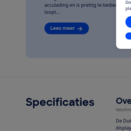
Do
acculading en is prettig te bedienen. We
pl
loopt…
Lees meer
In
Specificaties
Ove
Geschr
De Dut
displa