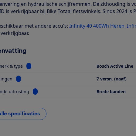
envering en hydraulische schijfremmen. De zithouding is v
D is verkrijgbaar bij Bike Totaal fietswinkels. Sinds 2024 is P
schikbaar met andere accu's:
Infinity 40 400Wh Heren
,
Inf
verkrijgbaar.
nvatting
Bekijk informatie voor Motor, merk & type
merk & type
Bosch Active Line
Bekijk informatie voor Versnellingen
lingen
7 versn. (naaf)
Bekijk informatie voor Opvallende uitrusting
nde uitrusting
Brede banden
Alle specificaties