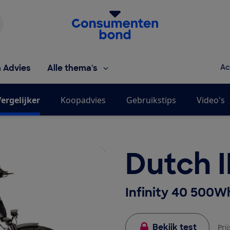
Homepage van de Consumentenbond
h Advies
Alle thema's
Ac
ergelijker
Koopadvies
Gebruikstips
Video's
Dutch 
Infinity 40 500W
Bekijk test
Pri