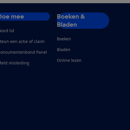
Doe mee
Boeken &
Bladen
ord lid
Boeken
teun een actie of claim
Bladen
Consumentenbond Panel
Online lezen
eld misleiding