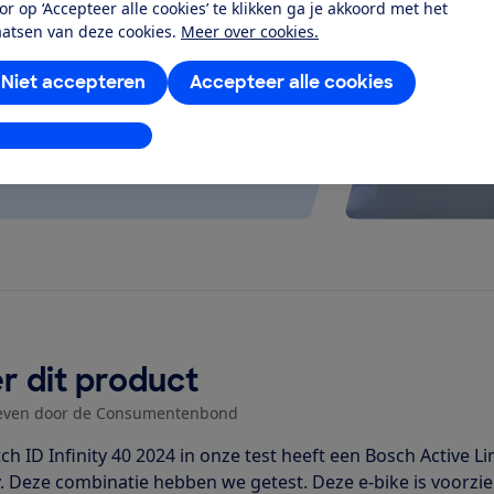
or op ‘Accepteer alle cookies’ te klikken ga je akkoord met het
 kijken of de e-bike op rolletjes
aatsen van deze cookies.
Meer over cookies.
Niet accepteren
Accepteer alle cookies
stellingen aanpassen
r dit product
even door de Consumentenbond
ch ID Infinity 40 2024 in onze test heeft een Bosch Active
y. Deze combinatie hebben we getest. Deze e-bike is voorzie