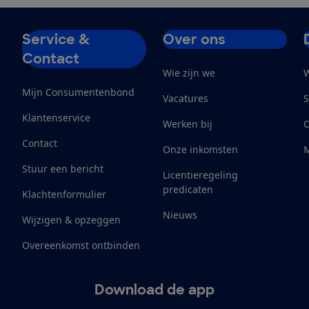
Service &
Over ons
Contact
Wie zijn we
W
Mijn Consumentenbond
Vacatures
S
Klantenservice
Werken bij
Contact
Onze inkomsten
M
Stuur een bericht
Licentieregeling
predicaten
Klachtenformulier
Nieuws
Wijzigen & opzeggen
Overeenkomst ontbinden
Download de app