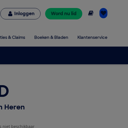
Online lezen
Inloggen
Word nu lid
ties & Claims
Boeken & Bladen
Klantenservice
ID
h Heren
js niet beschikbaar