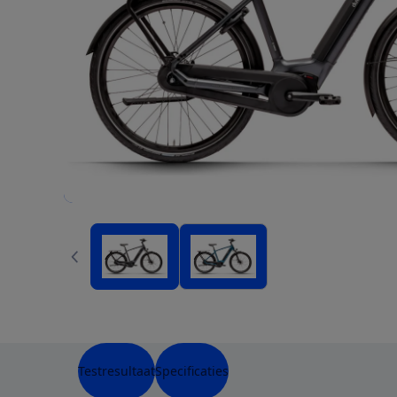
Testresultaat
Specificaties