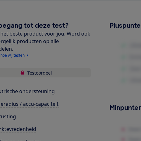
oegang tot deze test?
Pluspunt
het beste product voor jou. Word ook
ergelijk producten op alle
delen.
 hoe wij testen
Testoordeel
ktrische ondersteuning
ieradius / accu-capaciteit
Minpunte
rusting
rktevredenheid