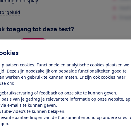
iening en display
orgeluid
k toegang tot deze test?
Word lid
ookies
Al lid? Log in
 plaatsen cookies. Functionele en analytische cookies plaatsen we
tijd. Deze zijn noodzakelijk om bepaalde functionaliteiten goed te
ten werken en gebruik te kunnen meten. Er zijn ook cookies naar
uze om:
 gebruikservaring of feedback op onze site te kunnen geven.
 basis van je gedrag je relevantere informatie op onze website, a
 via e-mails te kunnen geven.
uTube-video’s te kunnen bekijken.
test
levante aanbiedingen van de Consumentenbond op andere sites t
ijgen.
at je ver fietsen op een