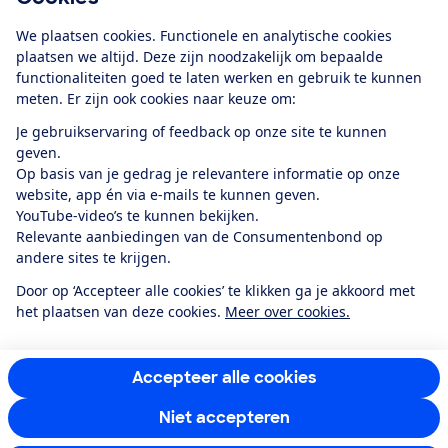
Download de app
We plaatsen cookies. Functionele en analytische cookies
plaatsen we altijd. Deze zijn noodzakelijk om bepaalde
functionaliteiten goed te laten werken en gebruik te kunnen
meten. Er zijn ook cookies naar keuze om:
Alles over de
Consumentenbond-
Je gebruikservaring of feedback op onze site te kunnen
app
geven.
Op basis van je gedrag je relevantere informatie op onze
website, app én via e-mails te kunnen geven.
Algemene Voorwaarden
Privacyverklaring
YouTube-video’s te kunnen bekijken.
Cookiebeleid
Privacyvoorkeuren
Wijzigen & opzeggen
Relevante aanbiedingen van de Consumentenbond op
Toegankelijkheid
andere sites te krijgen.
RSS-feed nieuws
Facebook
Twitter
Instagram
Youtube
LinkedIn
Door op ‘Accepteer alle cookies’ te klikken ga je akkoord met
het plaatsen van deze cookies.
Meer over cookies.
12.901
consumenten
beoordelen de Consumentenbond
met gemiddeld
een
8,4
Accepteer alle cookies
Niet accepteren