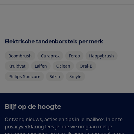
Elektrische tandenborstels per merk
Boombrush
Curaprox
Foreo
Happybrush
Kruidvat
Laifen
Oclean
Oral-B
Philips Sonicare
Silk'n
Smyle
Blijf op de hoogte
Ontvang nieuws, acties en tips in je mailbox. In onze
privacyverklaring
lees je hoe we omgaan met je
persoonsgegevens en e-mails voor je personaliseren.