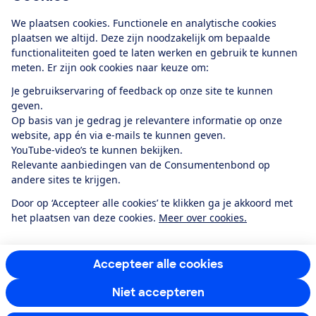
Download de app
We plaatsen cookies. Functionele en analytische cookies
plaatsen we altijd. Deze zijn noodzakelijk om bepaalde
functionaliteiten goed te laten werken en gebruik te kunnen
meten. Er zijn ook cookies naar keuze om:
Alles over de
Consumentenbond-
Je gebruikservaring of feedback op onze site te kunnen
app
geven.
Op basis van je gedrag je relevantere informatie op onze
website, app én via e-mails te kunnen geven.
Algemene Voorwaarden
Privacyverklaring
YouTube-video’s te kunnen bekijken.
Cookiebeleid
Privacyvoorkeuren
Wijzigen & opzeggen
Relevante aanbiedingen van de Consumentenbond op
Toegankelijkheid
andere sites te krijgen.
RSS-feed nieuws
Facebook
Twitter
Instagram
Youtube
LinkedIn
Door op ‘Accepteer alle cookies’ te klikken ga je akkoord met
het plaatsen van deze cookies.
Meer over cookies.
12.901
consumenten
beoordelen de Consumentenbond
met gemiddeld
een
8,4
Accepteer alle cookies
Niet accepteren