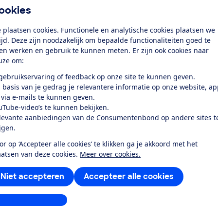
ookies
 plaatsen cookies. Functionele en analytische cookies plaatsen we
tijd. Deze zijn noodzakelijk om bepaalde functionaliteiten goed te
uctie- en veiligheidsproblemen dat hij
ten werken en gebruik te kunnen meten. Er zijn ook cookies naar
uze om:
chuwing voor spotgoedkope
 gebruikservaring of feedback op onze site te kunnen geven.
 basis van je gedrag je relevantere informatie op onze website, a
 via e-mails te kunnen geven.
uTube-video’s te kunnen bekijken.
levante aanbiedingen van de Consumentenbond op andere sites t
ijgen.
or op ‘Accepteer alle cookies’ te klikken ga je akkoord met het
aatsen van deze cookies.
Meer over cookies.
Niet accepteren
Accepteer alle cookies
stellingen aanpassen