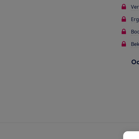
Ver
Erg
Bo
Bek
Oo