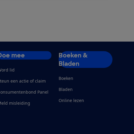
Doe mee
Boeken &
Bladen
ord lid
Boeken
teun een actie of claim
Bladen
Consumentenbond Panel
Online lezen
eld misleiding