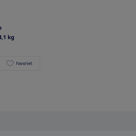
e
4,1 kg
Favoriet
Puck Bob toevoegen aan je favorieten