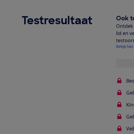
Testresultaat
Ook t
Ontdek 
lid en v
testoor
Bekijk hier
Bes
Ge
Kin
Geb
Vei