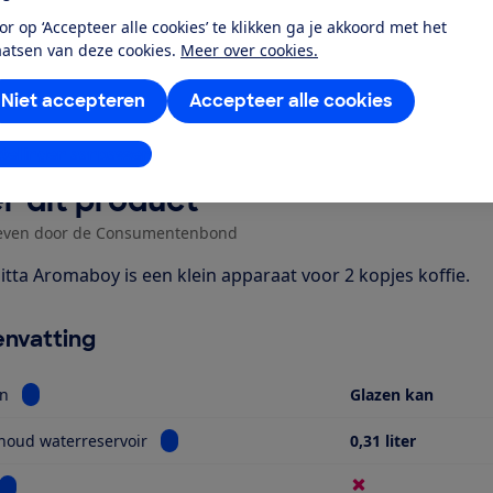
or op ‘Accepteer alle cookies’ te klikken ga je akkoord met het
Al lid? Log in
aatsen van deze cookies.
Meer over cookies.
Niet accepteren
Accepteer alle cookies
stellingen aanpassen
r dit product
even door de Consumentenbond
itta Aromaboy is een klein apparaat voor 2 kopjes koffie.
nvatting
Bekijk informatie voor Type kan
an
Glazen kan
Bekijk informatie voor Max. inhoud waterrese
houd waterreservoir
0,31 liter
Bekijk informatie voor Timer