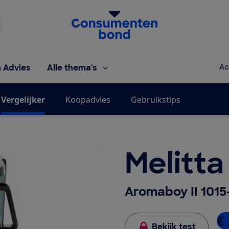
Homepage van de Consumentenbond
h Advies
Alle thema's
Ac
Vergelijker
Koopadvies
Gebruikstips
Melitta
Aromaboy II 1015
€
Bekijk test