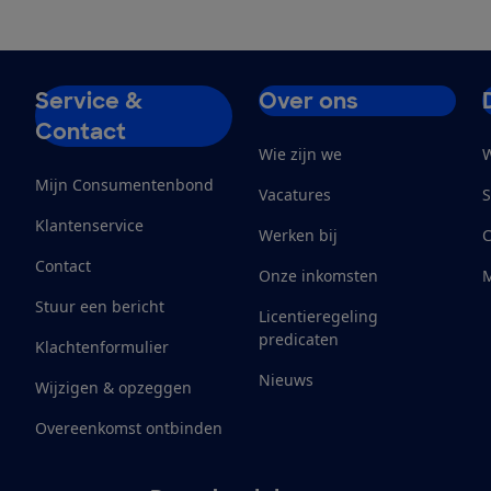
Service &
Over ons
Contact
Wie zijn we
W
Mijn Consumentenbond
Vacatures
S
Klantenservice
Werken bij
Contact
Onze inkomsten
M
Stuur een bericht
Licentieregeling
predicaten
Klachtenformulier
Nieuws
Wijzigen & opzeggen
Overeenkomst ontbinden