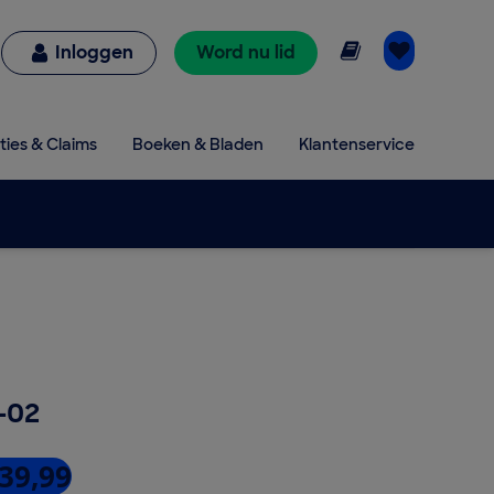
Online lezen
Inloggen
Word nu lid
ties & Claims
Boeken & Bladen
Klantenservice
-02
 39,99