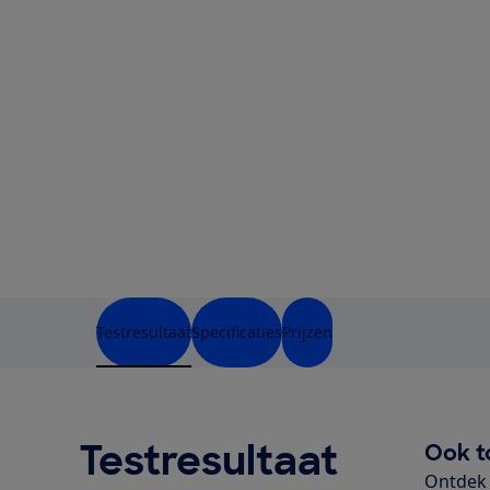
Testresultaat
Specificaties
Prijzen
Testresultaat
Ook t
Ontdek 