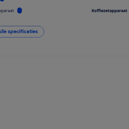
Bekijk informatie voor Soort apparaat
pparaat
Koffiezetapparaat
Alle specificaties