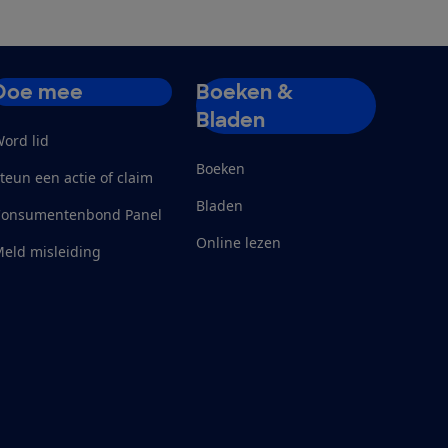
Doe mee
Boeken &
Bladen
ord lid
Boeken
teun een actie of claim
Bladen
Consumentenbond Panel
Online lezen
eld misleiding