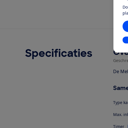
Do
pl
In
Specificaties
Ove
Geschr
De Mel
Same
Type k
Max. in
Timer