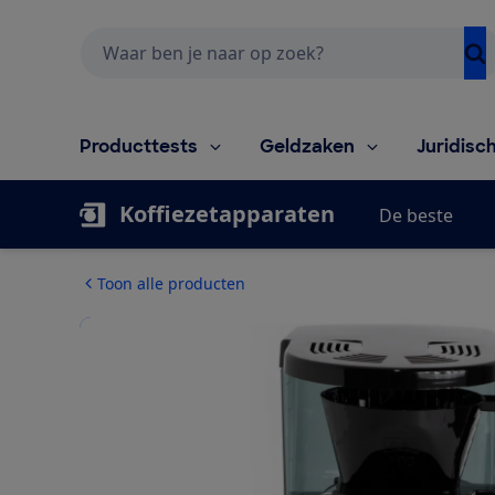
Zoeken
Producttests
Geldzaken
Juridisc
Koffiezetapparaten
De beste
Toon alle producten