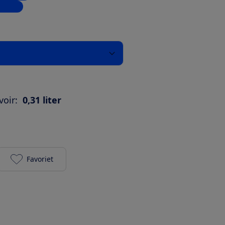
inkels
oir:
0,31 liter
Favoriet
Melitta Aromaboy II 1015-02 toevoegen aan je favo