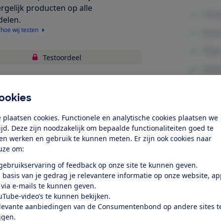
ergelijk producten op alle
delen.
 hoe wij testen
Testoordeel
liteit van de koffie
ookies
fiezetten
Minpunte
 plaatsen cookies. Functionele en analytische cookies plaatsen we
bruiksgemak
tijd. Deze zijn noodzakelijk om bepaalde functionaliteiten goed te
ten werken en gebruik te kunnen meten. Er zijn ook cookies naar
rgieverbruik
uze om:
 gebruikservaring of feedback op onze site te kunnen geven.
k toegang tot deze test?
 basis van je gedrag je relevantere informatie op onze website, a
 via e-mails te kunnen geven.
uTube-video’s te kunnen bekijken.
Word lid
levante aanbiedingen van de Consumentenbond op andere sites t
ijgen.